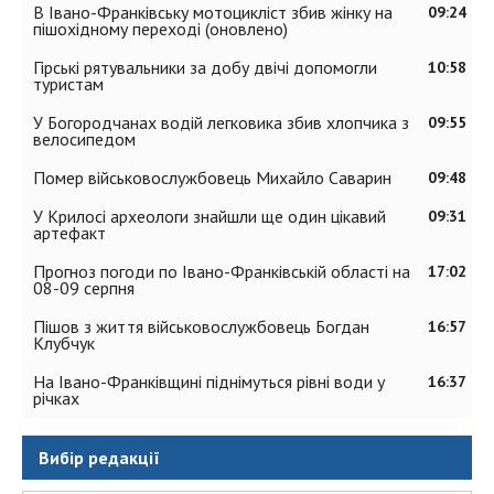
В Івано-Франківську мотоцикліст збив жінку на
09:24
пішохідному переході (оновлено)
Гірські рятувальники за добу двічі допомогли
10:58
туристам
У Богородчанах водій легковика збив хлопчика з
09:55
велосипедом
Помер військовослужбовець Михайло Саварин
09:48
У Крилосі археологи знайшли ще один цікавий
09:31
артефакт
Прогноз погоди по Івано-Франківській області на
17:02
08-09 серпня
Пішов з життя військовослужбовець Богдан
16:57
Клубчук
На Івано-Франківщині піднімуться рівні води у
16:37
річках
Вибір редакції