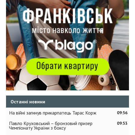
Останні новини
На війні загинув прикарпатець Тарас Корж
09:56
Павло Круховський – бронзовий призер
09:53
Чемпіонату України з боксу