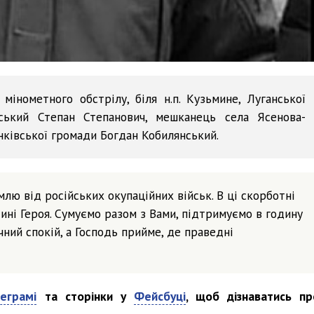
мінометного обстрілу, біля н.п. Кузьмине, Луганської
інський Степан Степанович, мешканець села Ясенова-
нківської громади Богдан Кобилянський.
лю від російських окупаційних військ. В ці скорботні
ині Героя. Сумуємо разом з Вами, підтримуємо в годину
чний спокій, а Господь прийме, де праведні
еграмі
та сторінки у
Фейсбуці
, щоб дізнаватись пр