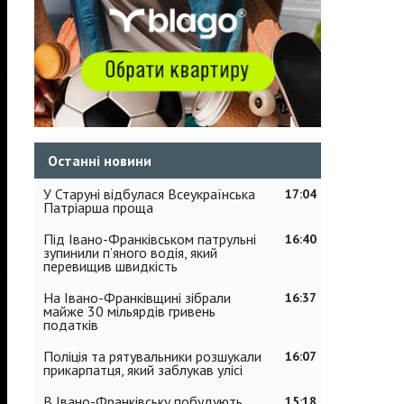
Останні новини
У Старуні відбулася Всеукраїнська
17:04
Патріарша проща
Під Івано-Франківськом патрульні
16:40
зупинили п’яного водія, який
перевищив швидкість
На Івано-Франківщині зібрали
16:37
майже 30 мільярдів гривень
податків
Поліція та рятувальники розшукали
16:07
прикарпатця, який заблукав улісі
В Івано-Франківську побудують
15:18