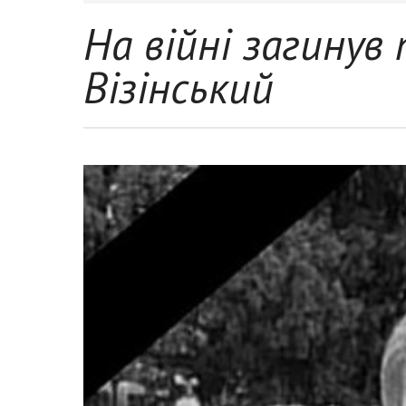
На війні загину
Візінський