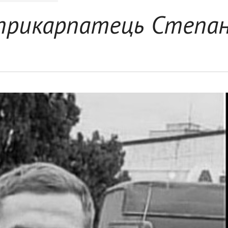
в прикарпатець Степа