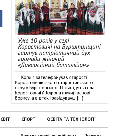
Уже 10 років у селі
Коростовичі на Бурштинщині
гартує патріотичний дух
громади жіночий
«Диверсійний батальйон»
Коли я зателефонував старості
Коростовичівського старостинського
округу Бурштинської ТГ (входять села
Коростовичі й Куропатники) Іванові
Борису, а відтак і завідувачці […]
СВІТ
СПОРТ
ОСВІТА ТА ТЕХНОЛОГІЇ
Політика конфіденційності
Правила