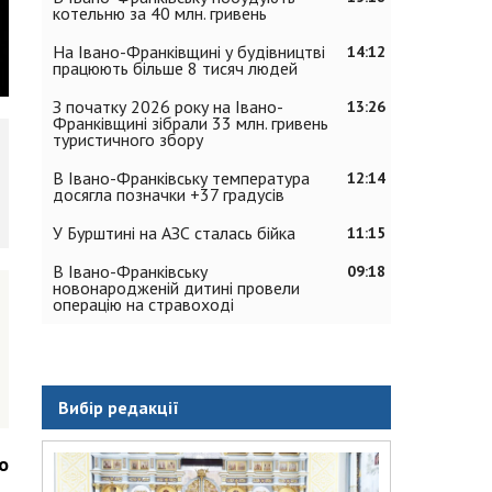
котельню за 40 млн. гривень
На Івано-Франківщині у будівництві
14:12
працюють більше 8 тисяч людей
З початку 2026 року на Івано-
13:26
Франківщині зібрали 33 млн. гривень
туристичного збору
В Івано-Франківську температура
12:14
досягла позначки +37 градусів
У Бурштині на АЗС сталась бійка
11:15
В Івано-Франківську
09:18
новонародженій дитині провели
операцію на стравоході
Вибір редакції
о