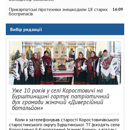
Прикарпатські піротехніки знешкодили 18 старих
16:09
боєприпасів
Вибір редакції
Уже 10 років у селі Коростовичі на
Бурштинщині гартує патріотичний
дух громади жіночий «Диверсійний
батальйон»
Коли я зателефонував старості Коростовичівського
старостинського округу Бурштинської ТГ (входять села
Коростовичі й Куропатники) Іванові Борису, а відтак і