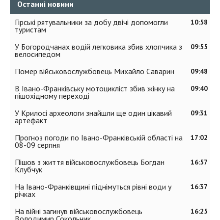
Останні новини
Гірські рятувальники за добу двічі допомогли
10:58
туристам
У Богородчанах водій легковика збив хлопчика з
09:55
велосипедом
Помер військовослужбовець Михайло Саварин
09:48
В Івано-Франківську мотоцикліст збив жінку на
09:40
пішохідному переході
У Крилосі археологи знайшли ще один цікавий
09:31
артефакт
Прогноз погоди по Івано-Франківській області на
17:02
08-09 серпня
Пішов з життя військовослужбовець Богдан
16:57
Клубчук
На Івано-Франківщині піднімуться рівні води у
16:37
річках
На війні загинув військовослужбовець
16:25
Володимир Сокольник