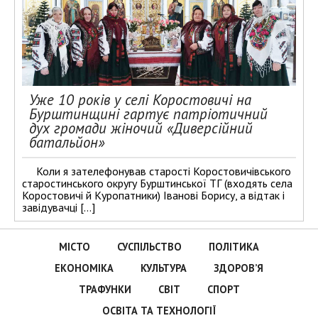
Уже 10 років у селі Коростовичі на
Бурштинщині гартує патріотичний
дух громади жіночий «Диверсійний
батальйон»
Коли я зателефонував старості Коростовичівського
старостинського округу Бурштинської ТГ (входять села
Коростовичі й Куропатники) Іванові Борису, а відтак і
завідувачці […]
МІСТО
СУСПІЛЬСТВО
ПОЛІТИКА
ЕКОНОМІКА
КУЛЬТУРА
ЗДОРОВ’Я
ТРАФУНКИ
СВІТ
СПОРТ
ОСВІТА ТА ТЕХНОЛОГІЇ