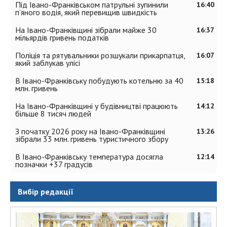
Під Івано-Франківськом патрульні зупинили
16:40
п’яного водія, який перевищив швидкість
На Івано-Франківщині зібрали майже 30
16:37
мільярдів гривень податків
Поліція та рятувальники розшукали прикарпатця,
16:07
який заблукав улісі
В Івано-Франківську побудують котельню за 40
15:18
млн. гривень
На Івано-Франківщині у будівництві працюють
14:12
більше 8 тисяч людей
З початку 2026 року на Івано-Франківщині
13:26
зібрали 33 млн. гривень туристичного збору
В Івано-Франківську температура досягла
12:14
позначки +37 градусів
Вибір редакції