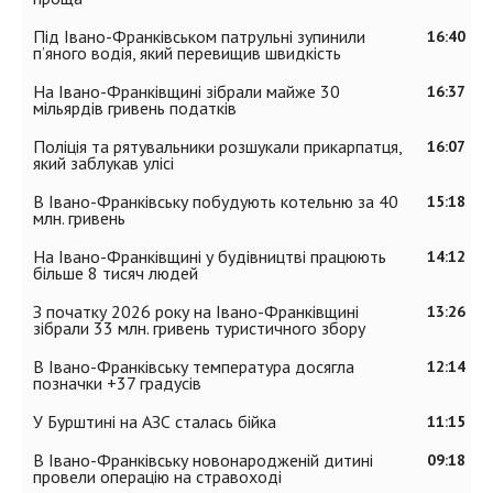
Під Івано-Франківськом патрульні зупинили
16:40
п’яного водія, який перевищив швидкість
На Івано-Франківщині зібрали майже 30
16:37
мільярдів гривень податків
Поліція та рятувальники розшукали прикарпатця,
16:07
який заблукав улісі
В Івано-Франківську побудують котельню за 40
15:18
млн. гривень
На Івано-Франківщині у будівництві працюють
14:12
більше 8 тисяч людей
З початку 2026 року на Івано-Франківщині
13:26
зібрали 33 млн. гривень туристичного збору
В Івано-Франківську температура досягла
12:14
позначки +37 градусів
У Бурштині на АЗС сталась бійка
11:15
В Івано-Франківську новонародженій дитині
09:18
провели операцію на стравоході