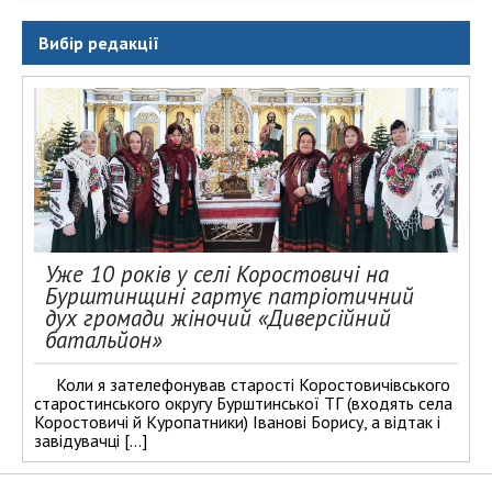
Вибір редакції
Уже 10 років у селі Коростовичі на
Бурштинщині гартує патріотичний
дух громади жіночий «Диверсійний
батальйон»
Коли я зателефонував старості Коростовичівського
старостинського округу Бурштинської ТГ (входять села
Коростовичі й Куропатники) Іванові Борису, а відтак і
завідувачці […]