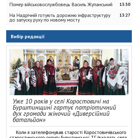
Помер військовослужбовець Василь Жупанський
13:30
На Надрічній готують дорожню інфраструктуру
13:27
до запуску руху по новому мосту
Вибір редакції
Уже 10 років у селі Коростовичі на
Бурштинщині гартує патріотичний
дух громади жіночий «Диверсійний
батальйон»
Коли я зателефонував старості Коростовичівського
старостинського округу Бурштинської ТГ (входять села