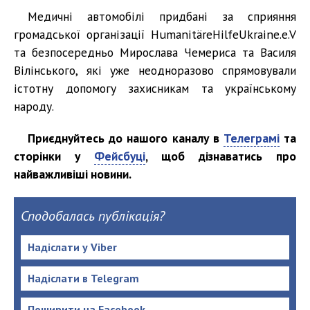
Медичні автомобілі придбані за сприяння
громадської організації HumanitäreHilfeUkraine.e.V
та безпосередньо Мирослава Чемериса та Василя
Вілінського, які уже неодноразово спрямовували
істотну допомогу захисникам та українському
народу.
Приєднуйтесь до нашого каналу в
Телеграмі
та
сторінки у
Фейсбуці
, щоб дізнаватись про
найважливіші новини.
Сподобалась публікація?
Надіслати у Viber
Надіслати в Telegram
Поширити на Facebook