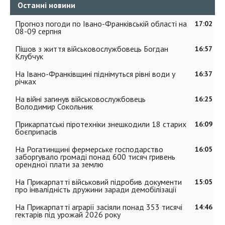
Останні новини
Прогноз погоди по Івано-Франківській області на
17:02
08-09 серпня
Пішов з життя військовослужбовець Богдан
16:57
Клубчук
На Івано-Франківщині піднімуться рівні води у
16:37
річках
На війні загинув військовослужбовець
16:25
Володимир Сокольник
Прикарпатські піротехніки знешкодили 18 старих
16:09
боєприпасів
На Рогатинщині фермерське господарство
16:05
заборгувало громаді понад 600 тисяч гривень
орендної плати за землю
На Прикарпатті військовий підробив документи
15:05
про інвалідність дружини заради демобілізації
На Прикарпатті аграрії засіяли понад 353 тисячі
14:46
гектарів під урожай 2026 року