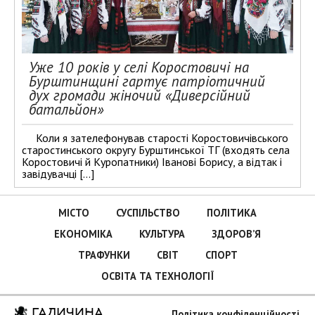
Уже 10 років у селі Коростовичі на
Бурштинщині гартує патріотичний
дух громади жіночий «Диверсійний
батальйон»
Коли я зателефонував старості Коростовичівського
старостинського округу Бурштинської ТГ (входять села
Коростовичі й Куропатники) Іванові Борису, а відтак і
завідувачці […]
МІСТО
СУСПІЛЬСТВО
ПОЛІТИКА
ЕКОНОМІКА
КУЛЬТУРА
ЗДОРОВ’Я
ТРАФУНКИ
СВІТ
СПОРТ
ОСВІТА ТА ТЕХНОЛОГІЇ
ГАЛИЧИНА
Політика конфіденційності