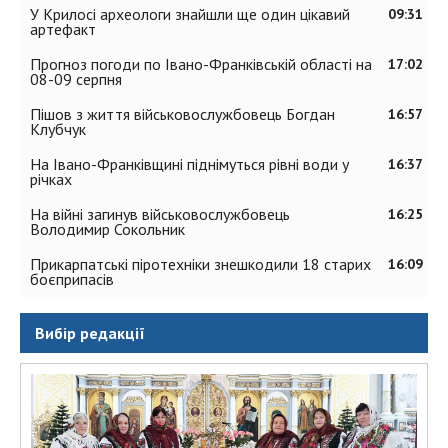
У Крилосі археологи знайшли ще один цікавий
09:31
артефакт
Прогноз погоди по Івано-Франківській області на
17:02
08-09 серпня
Пішов з життя військовослужбовець Богдан
16:57
Клубчук
На Івано-Франківщині піднімуться рівні води у
16:37
річках
На війні загинув військовослужбовець
16:25
Володимир Сокольник
Прикарпатські піротехніки знешкодили 18 старих
16:09
боєприпасів
Вибір редакції