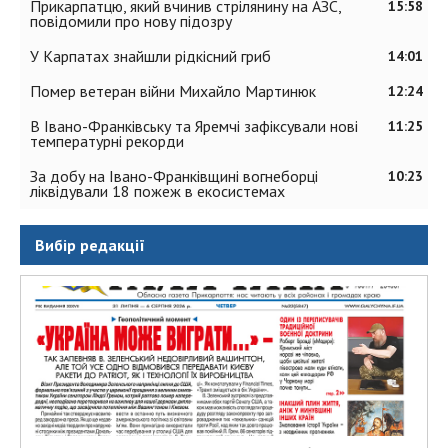
Прикарпатцю, який вчинив стрілянину на АЗС,
15:58
повідомили про нову підозру
У Карпатах знайшли рідкісний гриб
14:01
Помер ветеран війни Михайло Мартинюк
12:24
В Івано-Франківську та Яремчі зафіксували нові
11:25
температурні рекорди
За добу на Івано-Франківщині вогнеборці
10:23
ліквідували 18 пожеж в екосистемах
Вибір редакції