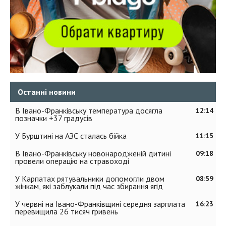
Останні новини
В Івано-Франківську температура досягла
12:14
позначки +37 градусів
У Бурштині на АЗС сталась бійка
11:15
В Івано-Франківську новонародженій дитині
09:18
провели операцію на стравоході
У Карпатах рятувальники допомогли двом
08:59
жінкам, які заблукали під час збирання ягід
У червні на Івано-Франківщині середня зарплата
16:23
перевищила 26 тисяч гривень