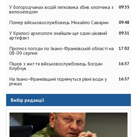
У Богородчанах водій легковика збив хлопчика з
09:55
велосипедом
Помер військовослужбовець Михайло Саварин
09:48
У Крилосі археологи знайшли ще один цікавий
09:31
артефакт
Прогноз погоди по Івано-Франківській області на
17:02
08-09 серпня
Пішов з життя військовослужбовець Богдан
16:57
Клубчук
На Івано-Франківщині піднімуться рівні води у
16:37
річках
Вибір редакції