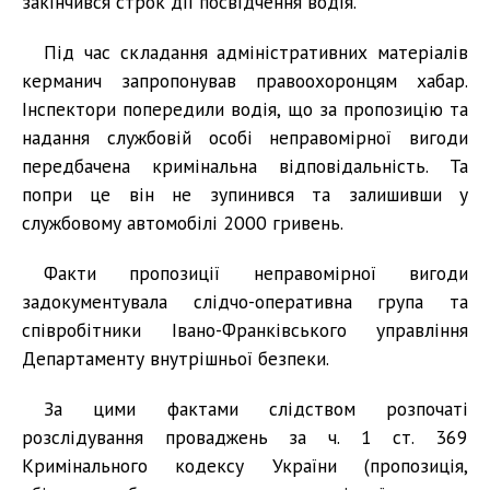
закінчився строк дії посвідчення водія.
Під час складання адміністративних матеріалів
керманич запропонував правоохоронцям хабар.
Інспектори попередили водія, що за пропозицію та
надання службовій особі неправомірної вигоди
передбачена кримінальна відповідальність. Та
попри це він не зупинився та залишивши у
службовому автомобілі 2000 гривень.
Факти пропозиції неправомірної вигоди
задокументувала слідчо-оперативна група та
співробітники Івано-Франківського управління
Департаменту внутрішньої безпеки.
За цими фактами слідством розпочаті
розслідування проваджень за ч. 1 ст. 369
Кримінального кодексу України (пропозиція,