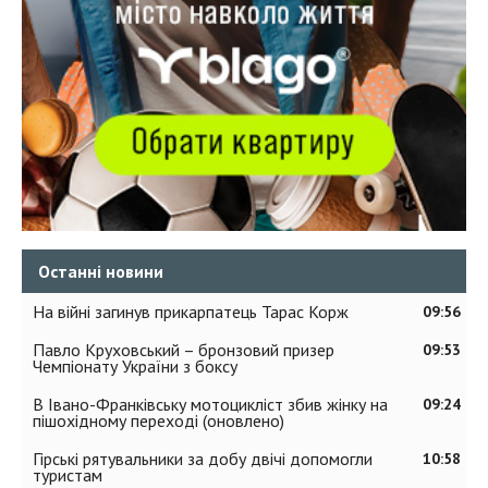
Останні новини
На війні загинув прикарпатець Тарас Корж
09:56
Павло Круховський – бронзовий призер
09:53
Чемпіонату України з боксу
В Івано-Франківську мотоцикліст збив жінку на
09:24
пішохідному переході (оновлено)
Гірські рятувальники за добу двічі допомогли
10:58
туристам