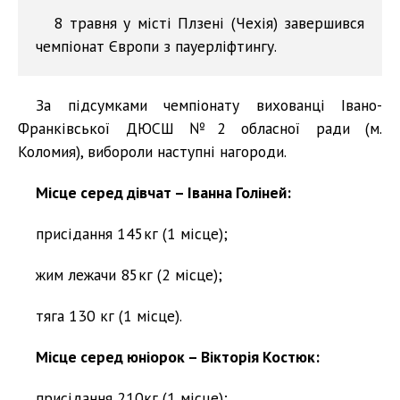
8 травня у місті Плзені (Чехія) завершився
чемпіонат Європи з пауерліфтингу.
За підсумками чемпіонату вихованці Івано-
Франківської ДЮСШ №2 обласної ради (м.
Коломия), вибороли наступні нагороди.
Місце серед дівчат – Іванна Голіней:
присідання 145кг (1 місце);
жим лежачи 85кг (2 місце);
тяга 130 кг (1 місце).
Місце серед юніорок – Вікторія Костюк:
присідання 210кг (1 місце);