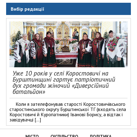
Вибір редакції
Уже 10 років у селі Коростовичі на
Бурштинщині гартує патріотичний
дух громади жіночий «Диверсійний
батальйон»
Коли я зателефонував старості Коростовичівського
старостинського округу Бурштинської ТГ (входять села
Коростовичі й Куропатники) Іванові Борису, а відтак і
завідувачці […]
МІСТО
СУСПІЛЬСТВО
ПОЛІТИКА