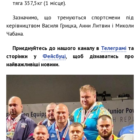
тяга 357,5кг (1 місце).
Зазначимо, що тренуються спортсмени під
керівництвом Василя Грицка, Анни Литвин і Миколи
Чабана.
Приєднуйтесь до нашого каналу в
Телеграмі
та
сторінки у
Фейсбуці
, щоб дізнаватись про
найважливіші новини.