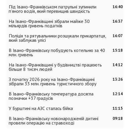
Під Івано-Франківськом патрульні зупинили
16:40
п’яного водія, який перевищив швидкість
На Івано-Франківщині зібрали майже 30
16:37
мільярдів гривень податків
Поліція та рятувальники розшукали прикарпатця,
16:07
який заблукав улісі
В Івано-Франківську побудують котельню за 40
15:18
млн. гривень
На Івано-Франківщині у будівництві працюють
14:12
більше 8 тисяч людей
З початку 2026 року на Івано-Франківщині
13:26
зібрали 33 млн. гривень туристичного збору
В Івано-Франківську температура досягла
12:14
позначки +37 градусів
У Бурштині на АЗС сталась бійка
11:15
В Івано-Франківську новонародженій дитині
09:18
провели операцію на стравоході