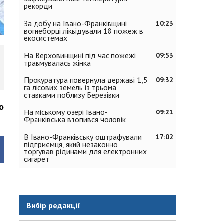
рекорди
За добу на Івано-Франківщині
10:23
вогнеборці ліквідували 18 пожеж в
екосистемах
На Верховинщині під час пожежі
09:53
травмувалась жінка
Прокуратура повернула державі 1,5
09:32
га лісових земель із трьома
ставками поблизу Березівки
о
На міському озері Івано-
09:21
Франківська втопився чоловік
В Івано-Франківську оштрафували
17:02
підприємця, який незаконно
торгував рідинами для електронних
сигарет
Вибір редакції