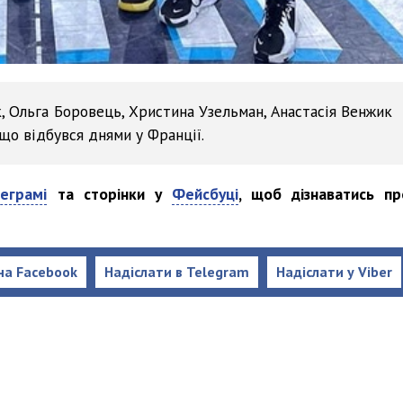
, Ольга Боровець, Христина Узельман, Анастасія Венжик
 що відбувся днями у Франції.
еграмі
та сторінки у
Фейсбуці
, щоб дізнаватись пр
на Facebook
Надіслати в Telegram
Надіслати у Viber