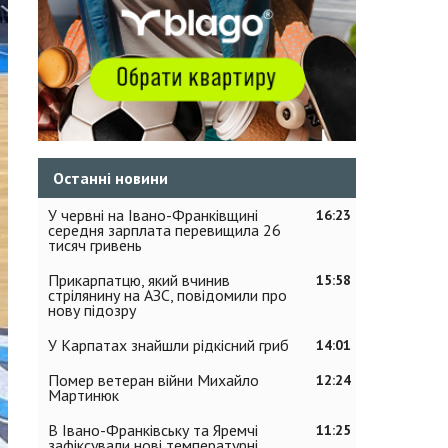
Останні новини
У червні на Івано-Франківщині
16:23
середня зарплата перевищила 26
тисяч гривень
Прикарпатцю, який вчинив
15:58
стрілянину на АЗС, повідомили про
нову підозру
У Карпатах знайшли рідкісний гриб
14:01
Помер ветеран війни Михайло
12:24
Мартинюк
В Івано-Франківську та Яремчі
11:25
зафіксували нові температурні