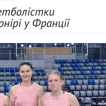
кетболістки
нірі у Франції