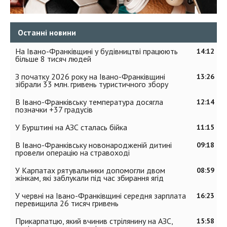
Останні новини
На Івано-Франківщині у будівництві працюють
14:12
більше 8 тисяч людей
З початку 2026 року на Івано-Франківщині
13:26
зібрали 33 млн. гривень туристичного збору
В Івано-Франківську температура досягла
12:14
позначки +37 градусів
У Бурштині на АЗС сталась бійка
11:15
В Івано-Франківську новонародженій дитині
09:18
провели операцію на стравоході
У Карпатах рятувальники допомогли двом
08:59
жінкам, які заблукали під час збирання ягід
У червні на Івано-Франківщині середня зарплата
16:23
перевищила 26 тисяч гривень
Прикарпатцю, який вчинив стрілянину на АЗС,
15:58