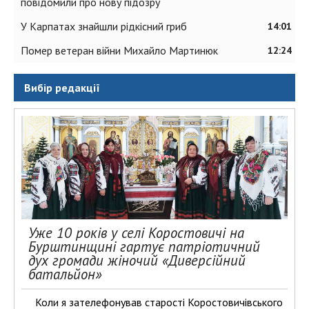
повідомили про нову підозру
У Карпатах знайшли рідкісний гриб
14:01
Помер ветеран війни Михайло Мартинюк
12:24
Вибір редакції
Уже 10 років у селі Коростовичі на
Бурштинщині гартує патріотичний
дух громади жіночий «Диверсійний
батальйон»
Коли я зателефонував старості Коростовичівського