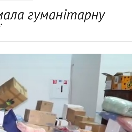
ала гуманітарну
ї