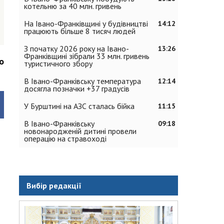
котельню за 40 млн. гривень
На Івано-Франківщині у будівництві
14:12
працюють більше 8 тисяч людей
З початку 2026 року на Івано-
13:26
Франківщині зібрали 33 млн. гривень
о
туристичного збору
В Івано-Франківську температура
12:14
досягла позначки +37 градусів
У Бурштині на АЗС сталась бійка
11:15
В Івано-Франківську
09:18
новонародженій дитині провели
операцію на стравоході
Вибір редакції