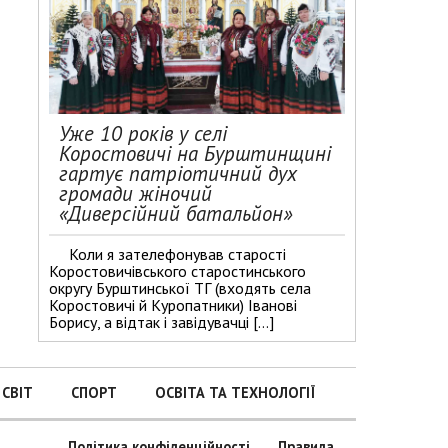
Уже 10 років у селі
Коростовичі на Бурштинщині
гартує патріотичний дух
громади жіночий
«Диверсійний батальйон»
Коли я зателефонував старості
Коростовичівського старостинського
округу Бурштинської ТГ (входять села
Коростовичі й Куропатники) Іванові
Борису, а відтак і завідувачці […]
СВІТ
СПОРТ
ОСВІТА ТА ТЕХНОЛОГІЇ
Політика конфіденційності
Правила