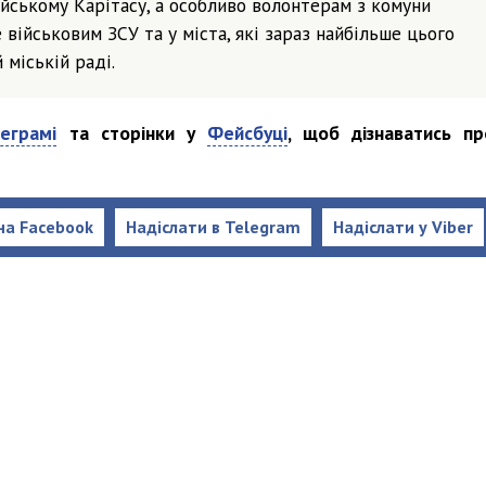
ійському Карітасу, а особливо волонтерам з комуни
військовим ЗСУ та у міста, які зараз найбільше цього
 міській раді.
еграмі
та сторінки у
Фейсбуці
, щоб дізнаватись пр
на Facebook
Надіслати в Telegram
Надіслати у Viber