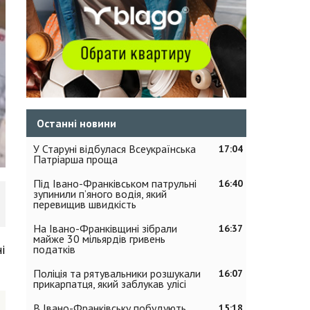
Останні новини
У Старуні відбулася Всеукраїнська
17:04
Патріарша проща
Під Івано-Франківськом патрульні
16:40
зупинили п’яного водія, який
перевищив швидкість
На Івано-Франківщині зібрали
16:37
майже 30 мільярдів гривень
і
податків
Поліція та рятувальники розшукали
16:07
прикарпатця, який заблукав улісі
В Івано-Франківську побудують
15:18