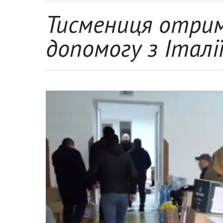
Тисмениця отрим
допомогу з Італі