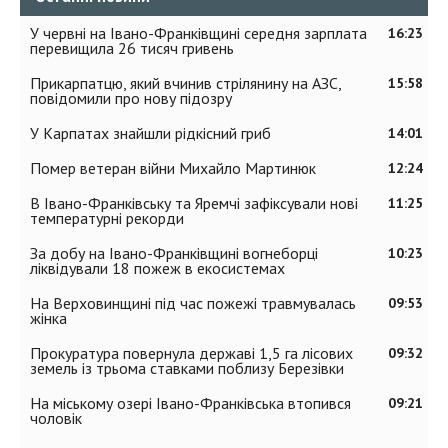
У червні на Івано-Франківщині середня зарплата
16:23
перевищила 26 тисяч гривень
Прикарпатцю, який вчинив стрілянину на АЗС,
15:58
повідомили про нову підозру
У Карпатах знайшли рідкісний гриб
14:01
Помер ветеран війни Михайло Мартинюк
12:24
В Івано-Франківську та Яремчі зафіксували нові
11:25
температурні рекорди
За добу на Івано-Франківщині вогнеборці
10:23
ліквідували 18 пожеж в екосистемах
На Верховинщині під час пожежі травмувалась
09:53
жінка
Прокуратура повернула державі 1,5 га лісових
09:32
земель із трьома ставками поблизу Березівки
На міському озері Івано-Франківська втопився
09:21
чоловік