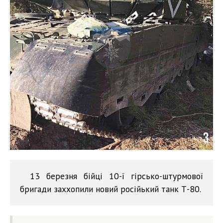
13 березня бійці 10-ї гірсько-штурмової
бригади заххопили новий російький танк Т-80.