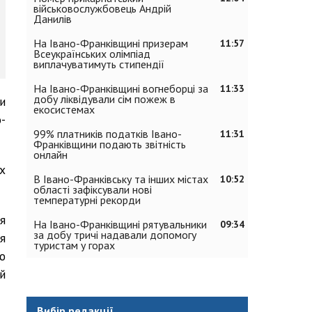
військовослужбовець Андрій
Данилів
На Івано-Франківщині призерам
11:57
Всеукраїнських олімпіад
виплачуватимуть стипендії
На Івано-Франківщині вогнеборці за
11:33
добу ліквідували сім пожеж в
и
екосистемах
-
99% платників податків Івано-
11:31
Франківщини подають звітність
онлайн
х
В Івано-Франківську та інших містах
10:52
області зафіксували нові
температурні рекорди
я
На Івано-Франківщині рятувальники
09:34
за добу тричі надавали допомогу
я
туристам у горах
ю
й
Вибір редакції