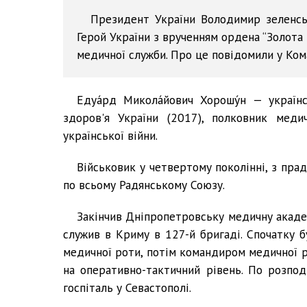
Президент України Володимир зеленс
Герой України з врученням ордена “Золот
медичної служби. Про це повідомили у Ком
Едуа́рд Микола́йович Хорошу́н — україн
здоров'я України (2017), полковник меди
української війни.
Військовик у четвертому поколінні, з прад
по всьому Радянському Союзу.
Закінчив Дніпропетровську медичну акаде
служив в Криму в 127-й бригаді. Спочатку б
медичної роти, потім командиром медичної р
на оперативно-тактичний рівень. По розпо
госпіталь у Севастополі.