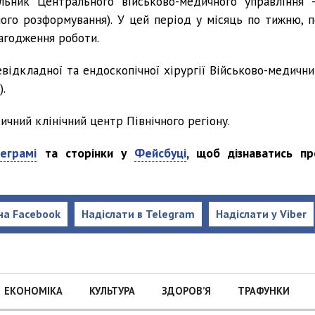
льник Центрального військово-медичного управління 
ого розформування). У цей період у місяць по тижню, п
лагодження роботи.
евідкладної та ендоскопічної хірургії Військово-медични
).
чний клінічний центр Північного регіону.
еграмі
та сторінки у
Фейсбуці
, щоб дізнаватись пр
на Facebook
Надіслати в Telegram
Надіслати у Viber
ЕКОНОМІКА
КУЛЬТУРА
ЗДОРОВ’Я
ТРАФУНКИ