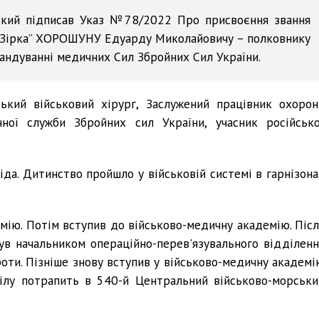
ький підписав Указ №78/2022 Про присвоєння звання
а Зірка” ХОРОШУНУ Едуарду Миколайовичу – полковнику
андуванні медичних Сил Збройних Сил України.
ський військовий хірург, Заслужений працівник охорон
чної служби Збройних сил України, учасник російсько
іда. Дитинство пройшло у військовій системі в гарнізона
мію. Потім вступив до військово-медичну академію. Післ
ув начальником операційно-перев'язувального відділенн
оти. Пізніше знову вступив у військово-медичну академі
ділу потрапить в 540-й Центральний військово-морськи