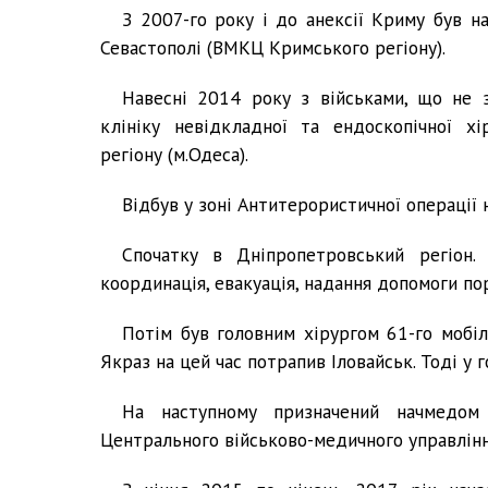
З 2007-го року і до анексії Криму був н
Севастополі (ВМКЦ Кримського регіону).
Навесні 2014 року з військами, що не з
клініку невідкладної та ендоскопічної хі
регіону (м.Одеса).
Відбув у зоні Антитерористичної операції н
Спочатку в Дніпропетровський регіон.
координація, евакуація, надання допомоги по
Потім був головним хірургом 61-го мобіл
Якраз на цей час потрапив Іловайськ. Тоді у 
На наступному призначений начмедом 
Центрального військово-медичного управлінн