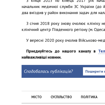
З кінця 2015 по кінець 2017 рік нача
начальник медичної служби ЗС України (до й
два виїздив у район виконання задач для на
З січня 2018 року знову очолює клініку н
клінічний центр Південного регіону (м. Одеса
У вересні 2020 року очолив Військово-меди
Приєднуйтесь до нашого каналу в
Тел
найважливіші новини.
Сподобалась публікація?
Поширити 
МІСТО
СУСПІЛЬСТВО
ПОЛІТИКА