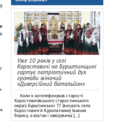
у
в
о
Уже 10 років у селі
Коростовичі на Бурштинщині
:
гартує патріотичний дух
громади жіночий
«Диверсійний батальйон»
.
Коли я зателефонував старості
Коростовичівського старостинського
округу Бурштинської ТГ (входять села
м
Коростовичі й Куропатники) Іванові
Борису, а відтак і завідувачці […]