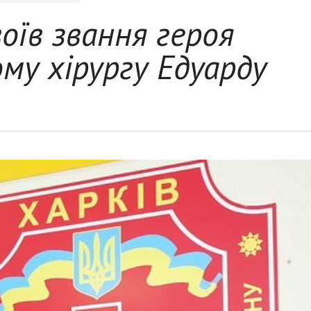
оїв звання героя
ому хірургу Едуарду