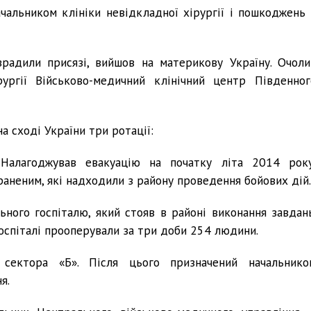
ачальником клініки невідкладної хірургії і пошкоджень 
радили присязі, вийшов на материкову Україну. Очоли
рургії Військово-медичний клінічний центр Південног
а сході України три ротації:
 Налагоджував евакуацію на початку літа 2014 року
раненим, які надходили з району проведення бойових дій.
ьного госпіталю, який стояв в районі виконання завдань
госпіталі прооперували за три доби 254 людини.
сектора «Б». Після цього призначений начальнико
я.