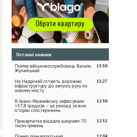
Останні новини
Помер військовослужбовець Василь
13:30
Жупанський
На Надрічній готують дорожню
13:27
інфраструктуру до запуску руху по
новому мосту
В Івано-Франківську зафіксували
12:50
+37,8 градусів – це рекорд за всю
історію спостережень
Прикарпатка віддала шахраям 70
12:32
тисяч гривень
Помер прикарпатський
12:04