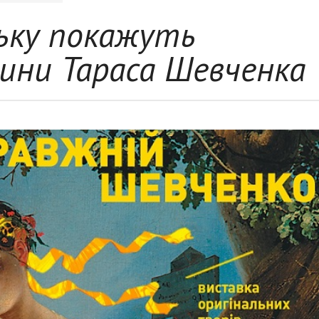
ську покажуть
тини Тараса Шевченка