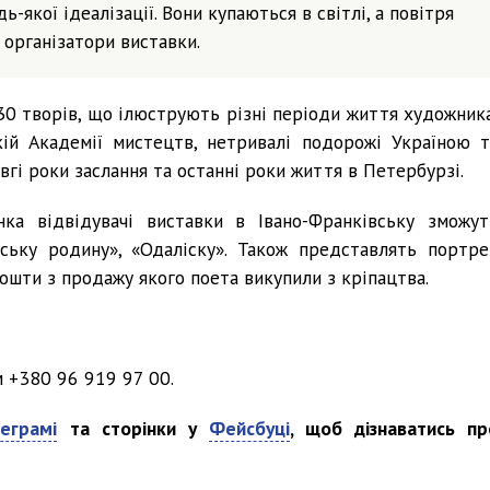
ь-якої ідеалізації. Вони купаються в світлі, а повітря
 організатори виставки.
30 творів, що ілюструють різні періоди життя художника
кій Академії мистецтв, нетривалі подорожі Україною т
овгі роки заслання та останні роки життя в Петербурзі.
ка відвідувачі виставки в Івано-Франківську зможут
нську родину», «Одаліску». Також представлять портре
ошти з продажу якого поета викупили з кріпацтва.
 +380 96 919 97 00.
еграмі
та сторінки у
Фейсбуці
, щоб дізнаватись пр