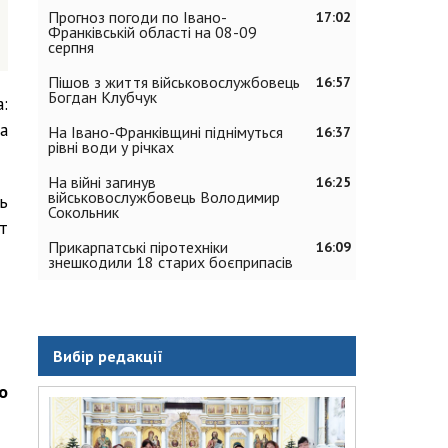
Прогноз погоди по Івано-
17:02
Франківській області на 08-09
серпня
Пішов з життя військовослужбовець
16:57
Богдан Клубчук
:
а
На Івано-Франківщині піднімуться
16:37
рівні води у річках
На війні загинув
16:25
військовослужбовець Володимир
ь
Сокольник
т
Прикарпатські піротехніки
16:09
знешкодили 18 старих боєприпасів
Вибір редакції
о