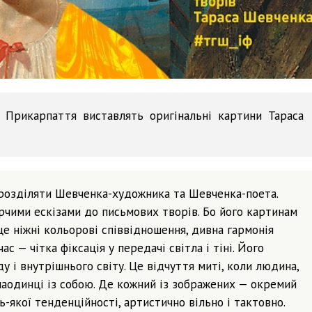
 Прикарпаття виставлять оригінальні картини Тараса
розділяти Шевченка-художника та Шевченка-поета.
чими ескізами до письмових творів. Бо його картинам
 це ніжні кольорові співвідношення, дивна гармонія
с — чітка фіксація у передачі світла і тіні. Його
у і внутрішнього світу. Це відчуття миті, коли людина,
наодинці із собою. Де кожний із зображених — окремий
-якої тенденційності, артистично вільно і тактовно.