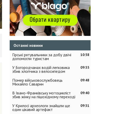
Останні новини
Гірські рятувальники за добу двічі
10:58
допомогли туристам
У Богородчанах водій легковика
09:55
збив хлопчика з велосипедом
Помер військовослужбовець
09:48
Михайло Саварин
В Івано-Франківську мотоцикліст
09:40
збив жінку на пішохідному переході
У Крилосі археологи знайшли ще
09:31
один цікавий артефакт