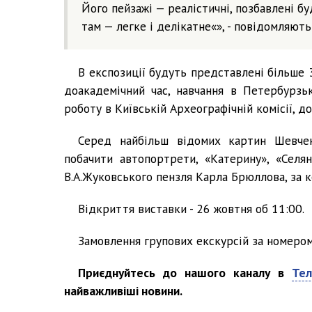
Його пейзажі — реалістичні, позбавлені буд
там — легке і делікатне«», - повідомляють
В експозиції будуть представлені більше 
доакадемічний час, навчання в Петербурзь
роботу в Київській Археографічній комісії, д
Серед найбільш відомих картин Шевчен
побачити автопортрети, «Катерину», «Селя
В.А.Жуковського пензля Карла Брюллова, за к
Відкриття виставки - 26 жовтня об 11:00.
Замовлення групових екскурсій за номером
Приєднуйтесь до нашого каналу в
Тел
найважливіші новини.