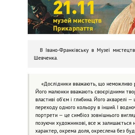
В Івано-Франківську в Музеї мистецтв
Шевченка.
«Дослідники вважають, що неможливо 
Його малюнки вважають своєрідними твор
властиві об’єм і глибина. Його акварелі —
переходу одного кольору в інший. І водноча
портрети — це симбіоз зовнішнього вигляд
позуючи художникові, все ж залишається 
характер, окрема доля, окреслена без будь