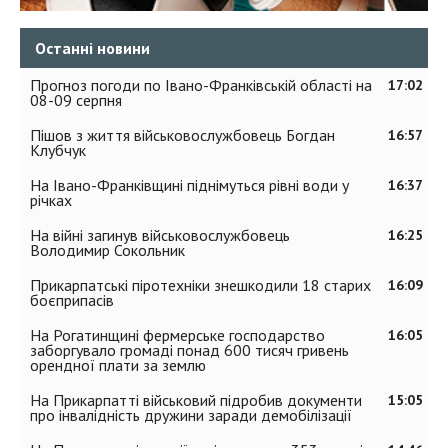
Останні новини
Прогноз погоди по Івано-Франківській області на
17:02
08-09 серпня
Пішов з життя військовослужбовець Богдан
16:57
Клубчук
На Івано-Франківщині піднімуться рівні води у
16:37
річках
На війні загинув військовослужбовець
16:25
Володимир Сокольник
Прикарпатські піротехніки знешкодили 18 старих
16:09
боєприпасів
На Рогатинщині фермерське господарство
16:05
заборгувало громаді понад 600 тисяч гривень
орендної плати за землю
На Прикарпатті військовий підробив документи
15:05
про інвалідність дружини заради демобілізації