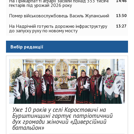
На Прикарпатті аграрії засіяли понад 353 тисячі
14:46
гектарів під урожай 2026 року
Помер військовослужбовець Василь Жупанський
13:30
На Надрічній готують дорожню інфраструктуру
13:27
до запуску руху по новому мосту
Вибір редакції
Уже 10 років у селі Коростовичі на
Бурштинщині гартує патріотичний
дух громади жіночий «Диверсійний
батальйон»