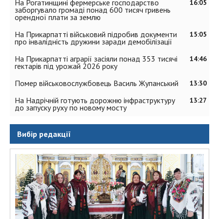
На Рогатинщині фермерське господарство
16:05
заборгувало громаді понад 600 тисяч гривень
орендної плати за землю
На Прикарпатті військовий підробив документи
15:05
про інвалідність дружини заради демобілізації
На Прикарпатті аграрії засіяли понад 353 тисячі
14:46
гектарів під урожай 2026 року
Помер військовослужбовець Василь Жупанський
13:30
На Надрічній готують дорожню інфраструктуру
13:27
до запуску руху по новому мосту
Вибір редакції