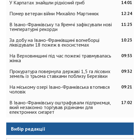
У Карпатах знайшли рідкісний гриб
14:01
Помер ветеран війни Михайло Мартинюк
12:24
В Івано-Франківську та Яремчі зафіксували нові
11:25
температурні рекорди
За добу на Івано-Франківщині вогнеборці
10:23
ліквідували 18 пожеж в екосистемах
На Верховинщині під час пожежі травмувалась
09:53
жінка
Прокуратура повернула державі 1,5 га лісових
09:32
земель із трьома ставками поблизу Березівки
На міському озері Івано-Франківська втопився
09:21
чоловік
В Івано-Франківську оштрафували підприємця,
17:02
який незаконно торгував рідинами для
електронних сигарет
Вибір редакції