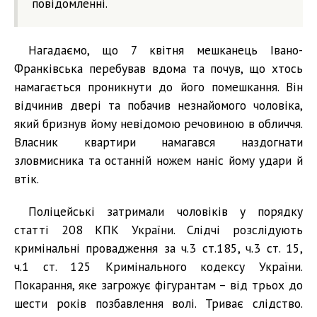
повідомленні.
Нагадаємо, що 7 квітня мешканець Івано-
Франківська перебував вдома та почув, що хтось
намагається проникнути до його помешкання. Він
відчинив двері та побачив незнайомого чоловіка,
який бризнув йому невідомою речовиною в обличчя.
Власник квартири намагався наздогнати
зловмисника та останній ножем наніс йому удари й
втік.
Поліцейські затримали чоловіків у порядку
статті 208 КПК України. Слідчі розслідують
кримінальні провадження за ч.3 ст.185, ч.3 ст. 15,
ч.1 ст. 125 Кримінального кодексу України.
Покарання, яке загрожує фігурантам – від трьох до
шести років позбавлення волі. Триває слідство.