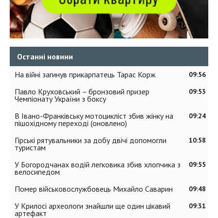
Останні новини
На війні загинув прикарпатець Тарас Корж
09:56
Павло Круховський – бронзовий призер
09:53
Чемпіонату України з боксу
В Івано-Франківську мотоцикліст збив жінку на
09:24
пішохідному переході (оновлено)
Гірські рятувальники за добу двічі допомогли
10:58
туристам
У Богородчанах водій легковика збив хлопчика з
09:55
велосипедом
Помер військовослужбовець Михайло Саварин
09:48
У Крилосі археологи знайшли ще один цікавий
09:31
артефакт