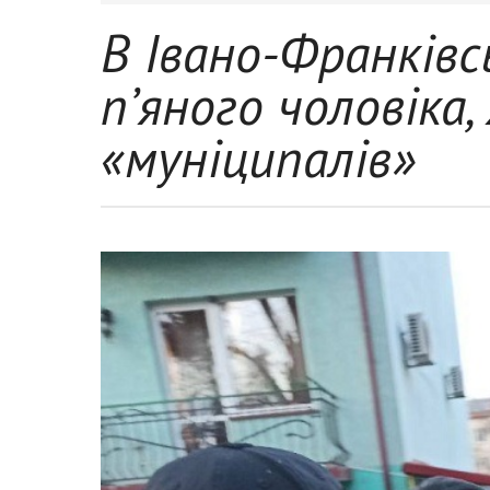
В Івано-Франків
п’яного чоловіка,
«муніципалів»