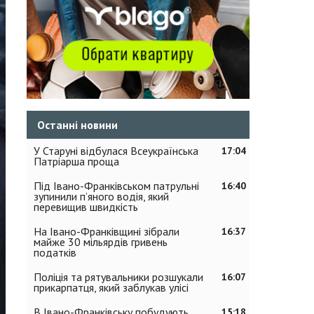
Останні новини
У Старуні відбулася Всеукраїнська
17:04
Патріарша проща
Під Івано-Франківськом патрульні
16:40
зупинили п’яного водія, який
перевищив швидкість
На Івано-Франківщині зібрали
16:37
майже 30 мільярдів гривень
податків
Поліція та рятувальники розшукали
16:07
прикарпатця, який заблукав улісі
В Івано-Франківську побудують
15:18