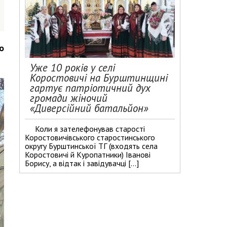
о
Уже 10 років у селі
Коростовичі на Бурштинщині
гартує патріотичний дух
громади жіночий
«Диверсійний батальйон»
Коли я зателефонував старості
Коростовичівського старостинського
округу Бурштинської ТГ (входять села
Коростовичі й Куропатники) Іванові
Борису, а відтак і завідувачці […]