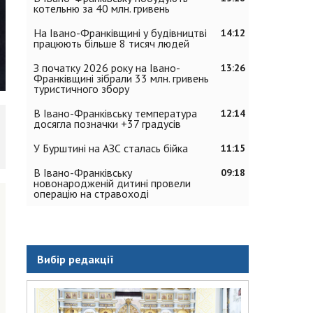
котельню за 40 млн. гривень
На Івано-Франківщині у будівництві
14:12
працюють більше 8 тисяч людей
З початку 2026 року на Івано-
13:26
Франківщині зібрали 33 млн. гривень
туристичного збору
В Івано-Франківську температура
12:14
досягла позначки +37 градусів
У Бурштині на АЗС сталась бійка
11:15
В Івано-Франківську
09:18
новонародженій дитині провели
операцію на стравоході
Вибір редакції