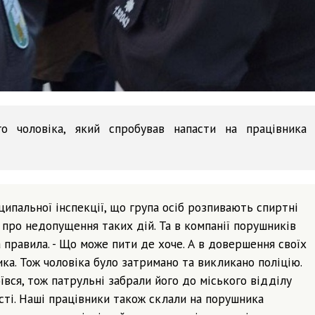
го чоловіка, який спробував напасти на працівника
пальної інспекції, що група осіб розпивають спиртні
у про недопущення таких дій. Та в компанії порушників
а правила. - Що може пити де хоче. А в довершення своїх
ика. Тож чоловіка було затримано та викликано поліцію.
ївся, тож патрульні забрали його до міського відділу
сті. Наші працівники також склали на порушника