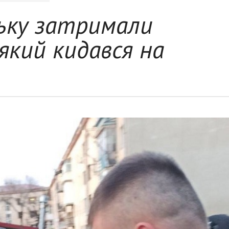
ську затримали
 який кидався на