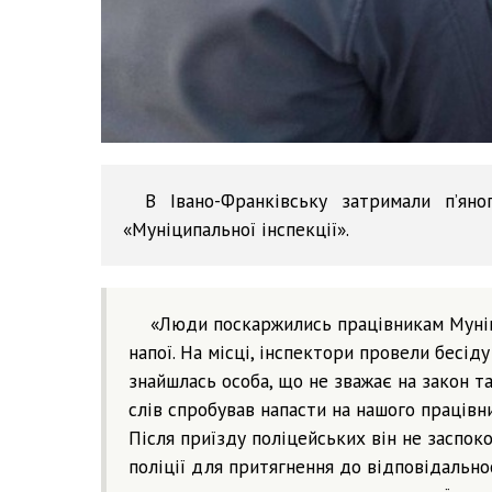
В Івано-Франківську затримали п’яно
«Муніципальної інспекції».
«Люди поскаржились працівникам Муніци
напої. На місці, інспектори провели бесід
знайшлась особа, що не зважає на закон т
слів спробував напасти на нашого працівн
Після приїзду поліцейських він не заспоко
поліції для притягнення до відповідально