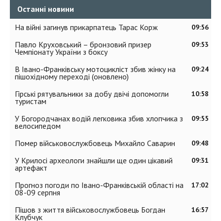
Останні новини
На війні загинув прикарпатець Тарас Корж
09:56
Павло Круховський – бронзовий призер
09:53
Чемпіонату України з боксу
В Івано-Франківську мотоцикліст збив жінку на
09:24
пішохідному переході (оновлено)
Гірські рятувальники за добу двічі допомогли
10:58
туристам
У Богородчанах водій легковика збив хлопчика з
09:55
велосипедом
Помер військовослужбовець Михайло Саварин
09:48
У Крилосі археологи знайшли ще один цікавий
09:31
артефакт
Прогноз погоди по Івано-Франківській області на
17:02
08-09 серпня
Пішов з життя військовослужбовець Богдан
16:57
Клубчук