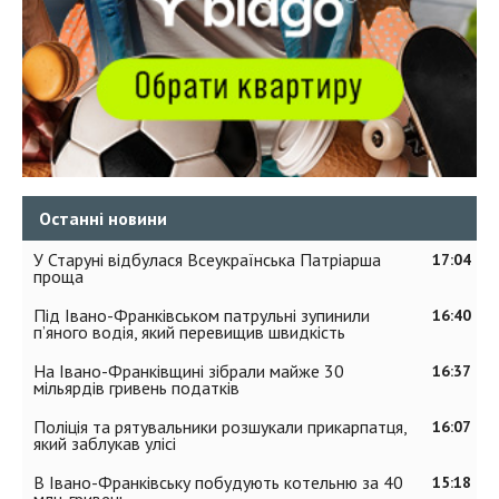
Останні новини
У Старуні відбулася Всеукраїнська Патріарша
17:04
проща
Під Івано-Франківськом патрульні зупинили
16:40
п’яного водія, який перевищив швидкість
На Івано-Франківщині зібрали майже 30
16:37
мільярдів гривень податків
Поліція та рятувальники розшукали прикарпатця,
16:07
який заблукав улісі
В Івано-Франківську побудують котельню за 40
15:18