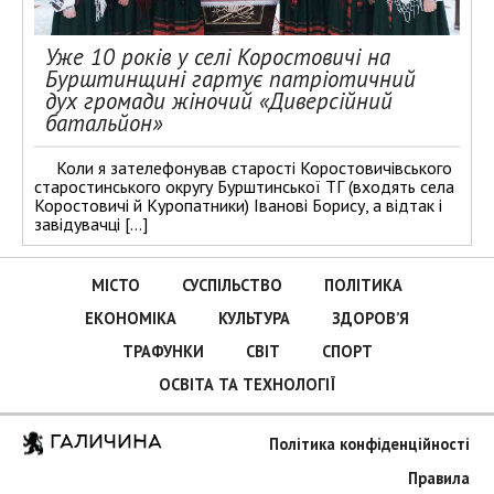
Уже 10 років у селі Коростовичі на
Бурштинщині гартує патріотичний
дух громади жіночий «Диверсійний
батальйон»
Коли я зателефонував старості Коростовичівського
старостинського округу Бурштинської ТГ (входять села
Коростовичі й Куропатники) Іванові Борису, а відтак і
завідувачці […]
МІСТО
СУСПІЛЬСТВО
ПОЛІТИКА
ЕКОНОМІКА
КУЛЬТУРА
ЗДОРОВ’Я
ТРАФУНКИ
СВІТ
СПОРТ
ОСВІТА ТА ТЕХНОЛОГІЇ
ГАЛИЧИНА
Політика конфіденційності
Правила