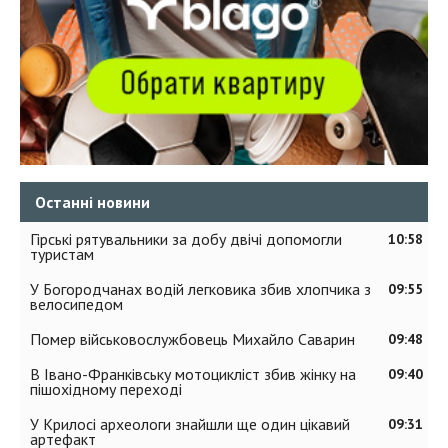
Останні новини
Гірські рятувальники за добу двічі допомогли
10:58
туристам
У Богородчанах водій легковика збив хлопчика з
09:55
велосипедом
Помер військовослужбовець Михайло Саварин
09:48
В Івано-Франківську мотоцикліст збив жінку на
09:40
пішохідному переході
У Крилосі археологи знайшли ще один цікавий
09:31
артефакт