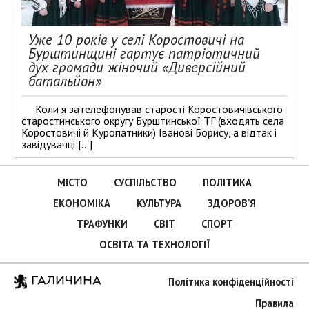
Уже 10 років у селі Коростовичі на
Бурштинщині гартує патріотичний
дух громади жіночий «Диверсійний
батальйон»
Коли я зателефонував старості Коростовичівського
старостинського округу Бурштинської ТГ (входять села
Коростовичі й Куропатники) Іванові Борису, а відтак і
завідувачці […]
МІСТО
СУСПІЛЬСТВО
ПОЛІТИКА
ЕКОНОМІКА
КУЛЬТУРА
ЗДОРОВ’Я
ТРАФУНКИ
СВІТ
СПОРТ
ОСВІТА ТА ТЕХНОЛОГІЇ
ГАЛИЧИНА
Політика конфіденційності
Правила