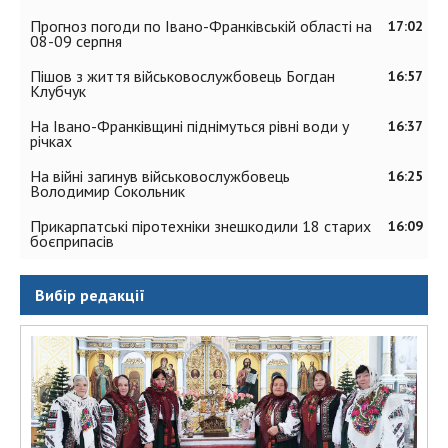
Прогноз погоди по Івано-Франківській області на
17:02
08-09 серпня
Пішов з життя військовослужбовець Богдан
16:57
Клубчук
На Івано-Франківщині піднімуться рівні води у
16:37
річках
На війні загинув військовослужбовець
16:25
Володимир Сокольник
Прикарпатські піротехніки знешкодили 18 старих
16:09
боєприпасів
Вибір редакції