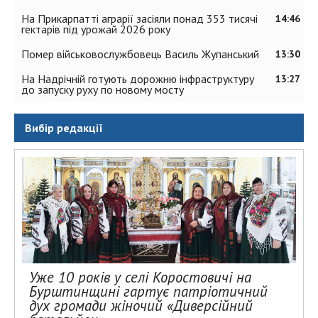
На Прикарпатті аграрії засіяли понад 353 тисячі
14:46
гектарів під урожай 2026 року
Помер військовослужбовець Василь Жупанський
13:30
На Надрічній готують дорожню інфраструктуру
13:27
до запуску руху по новому мосту
Вибір редакції
Уже 10 років у селі Коростовичі на
Бурштинщині гартує патріотичний
дух громади жіночий «Диверсійний