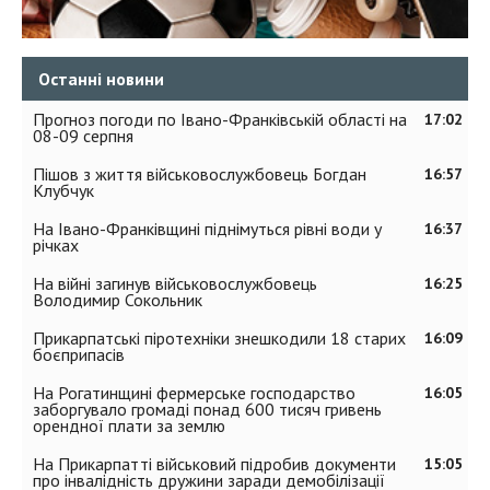
Останні новини
Прогноз погоди по Івано-Франківській області на
17:02
08-09 серпня
Пішов з життя військовослужбовець Богдан
16:57
Клубчук
На Івано-Франківщині піднімуться рівні води у
16:37
річках
На війні загинув військовослужбовець
16:25
Володимир Сокольник
Прикарпатські піротехніки знешкодили 18 старих
16:09
боєприпасів
На Рогатинщині фермерське господарство
16:05
заборгувало громаді понад 600 тисяч гривень
орендної плати за землю
На Прикарпатті військовий підробив документи
15:05
про інвалідність дружини заради демобілізації