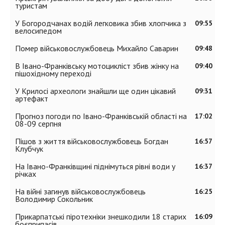
туристам
У Богородчанах водій легковика збив хлопчика з
09:55
велосипедом
Помер військовослужбовець Михайло Саварин
09:48
В Івано-Франківську мотоцикліст збив жінку на
09:40
пішохідному переході
У Крилосі археологи знайшли ще один цікавий
09:31
артефакт
Прогноз погоди по Івано-Франківській області на
17:02
08-09 серпня
Пішов з життя військовослужбовець Богдан
16:57
Клубчук
На Івано-Франківщині піднімуться рівні води у
16:37
річках
На війні загинув військовослужбовець
16:25
Володимир Сокольник
Прикарпатські піротехніки знешкодили 18 старих
16:09
боєприпасів