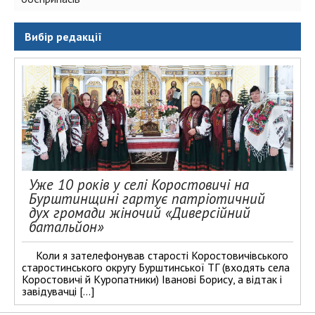
Вибір редакції
Уже 10 років у селі Коростовичі на
Бурштинщині гартує патріотичний
дух громади жіночий «Диверсійний
батальйон»
Коли я зателефонував старості Коростовичівського
старостинського округу Бурштинської ТГ (входять села
Коростовичі й Куропатники) Іванові Борису, а відтак і
завідувачці […]