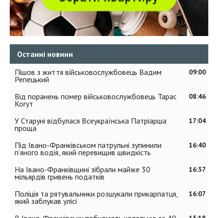
Останні новини
Пішов з життя військовослужбовець Вадим
09:00
Репецький
Від поранень помер військовослужбовець Тарас
08:46
Когут
У Старуні відбулася Всеукраїнська Патріарша
17:04
проща
Під Івано-Франківськом патрульні зупинили
16:40
п’яного водія, який перевищив швидкість
На Івано-Франківщині зібрали майже 30
16:37
мільярдів гривень податків
Поліція та рятувальники розшукали прикарпатця,
16:07
який заблукав улісі