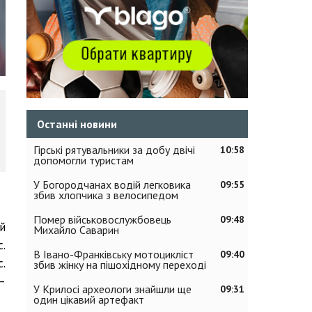
Останні новини
Гірські рятувальники за добу двічі
10:58
допомогли туристам
У Богородчанах водій легковика
09:55
збив хлопчика з велосипедом
Помер військовослужбовець
09:48
й
Михайло Саварин
с.
В Івано-Франківську мотоцикліст
09:40
с.
збив жінку на пішохідному переході
 –
У Крилосі археологи знайшли ще
09:31
один цікавий артефакт