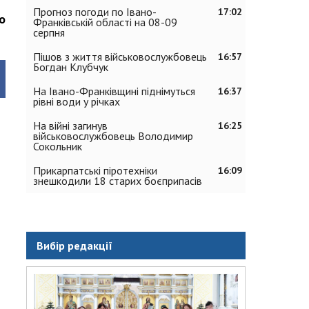
Прогноз погоди по Івано-
17:02
о
Франківській області на 08-09
серпня
Пішов з життя військовослужбовець
16:57
Богдан Клубчук
На Івано-Франківщині піднімуться
16:37
рівні води у річках
На війні загинув
16:25
військовослужбовець Володимир
Сокольник
Прикарпатські піротехніки
16:09
знешкодили 18 старих боєприпасів
Вибір редакції