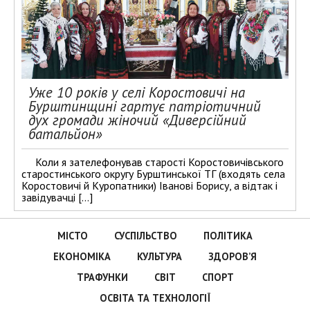
Уже 10 років у селі Коростовичі на
Бурштинщині гартує патріотичний
дух громади жіночий «Диверсійний
батальйон»
Коли я зателефонував старості Коростовичівського
старостинського округу Бурштинської ТГ (входять села
Коростовичі й Куропатники) Іванові Борису, а відтак і
завідувачці […]
МІСТО
СУСПІЛЬСТВО
ПОЛІТИКА
ЕКОНОМІКА
КУЛЬТУРА
ЗДОРОВ’Я
ТРАФУНКИ
СВІТ
СПОРТ
ОСВІТА ТА ТЕХНОЛОГІЇ