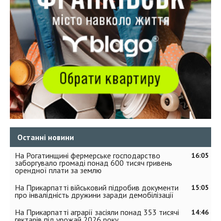
Останні новини
На Рогатинщині фермерське господарство
16:05
заборгувало громаді понад 600 тисяч гривень
орендної плати за землю
На Прикарпатті військовий підробив документи
15:05
про інвалідність дружини заради демобілізації
На Прикарпатті аграрії засіяли понад 353 тисячі
14:46
гектарів під урожай 2026 року