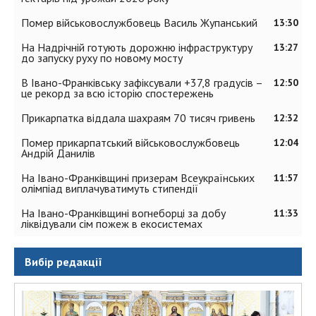
Помер військовослужбовець Василь Жупанський
13:30
На Надрічній готують дорожню інфраструктуру
13:27
до запуску руху по новому мосту
В Івано-Франківську зафіксували +37,8 градусів –
12:50
це рекорд за всю історію спостережень
Прикарпатка віддала шахраям 70 тисяч гривень
12:32
Помер прикарпатський військовослужбовець
12:04
Андрій Данилів
На Івано-Франківщині призерам Всеукраїнських
11:57
олімпіад виплачуватимуть стипендії
На Івано-Франківщині вогнеборці за добу
11:33
ліквідували сім пожеж в екосистемах
Вибір редакції