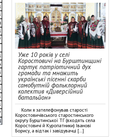
Уже 10 років у селі
Коростовичі на Бурштинщині
гартує патріотичний дух
громади та множить
українські пісенні скарби
самобутній фольклорний
колектив «Диверсійний
батальйон»
Коли я зателефонував старості
Коростовичівського старостинського
округу Бурштинської ТГ (входять села
Коростовичі й Куропатники) Іванові
Борису, а відтак і завідувачці […]