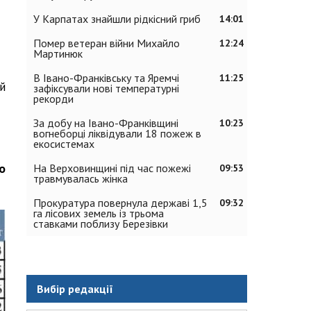
У Карпатах знайшли рідкісний гриб
14:01
Помер ветеран війни Михайло
12:24
Мартинюк
В Івано-Франківську та Яремчі
11:25
й
зафіксували нові температурні
рекорди
За добу на Івано-Франківщині
10:23
вогнеборці ліквідували 18 пожеж в
екосистемах
о
На Верховинщині під час пожежі
09:53
травмувалась жінка
Прокуратура повернула державі 1,5
09:32
га лісових земель із трьома
ставками поблизу Березівки
Вибір редакції