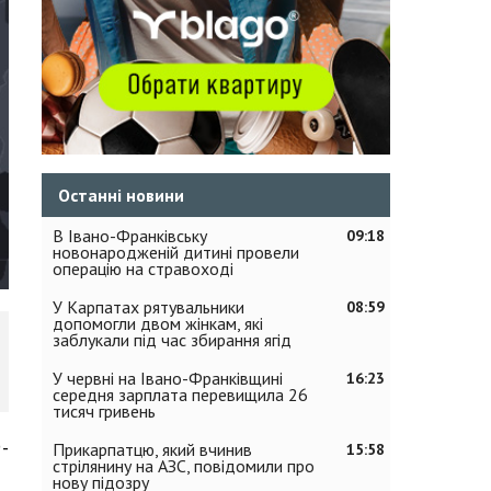
Останні новини
В Івано-Франківську
09:18
новонародженій дитині провели
операцію на стравоході
У Карпатах рятувальники
08:59
допомогли двом жінкам, які
заблукали під час збирання ягід
У червні на Івано-Франківщині
16:23
середня зарплата перевищила 26
тисяч гривень
-
Прикарпатцю, який вчинив
15:58
стрілянину на АЗС, повідомили про
нову підозру