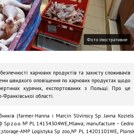
Фото ілюстративне
безпечності харчових продуктів та захисту споживачів
теми швидкого оповіщення по харчових продуктах щодо
твертинах курячих, експортованих з Польщі. Про це
-Франківської області.
иків (farmer-Hanna i Marcin Slivinscy Sp. Javna Koziels
i@ Sp.z.o.o. № PL 14134304WE,Mlawa; manufacture – Cedro
;storage-AMP Logistyka Sp zoo,№ PL 14201101WE, Plonsk