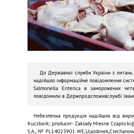
До Державної служби України з питань 
надійшло інформаційне повідомлення сис
Salmonella Enterica в заморожених че
повідомили в Держпродспоживслужбі Івано
Небезпечна продукція надійшла від виробн
Kuczbork; producer- Zaklady Miesne Czaplick
S.A., № PL14023901 WE,Ujazdovek,Ciechanow