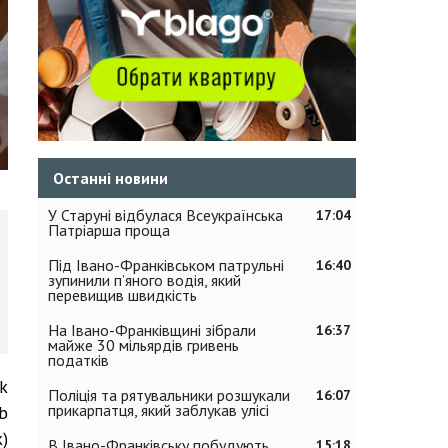
Останні новини
У Старуні відбулася Всеукраїнська
17:04
Патріарша проща
Під Івано-Франківськом патрульні
16:40
зупинили п’яного водія, який
перевищив швидкість
На Івано-Франківщині зібрали
16:37
майже 30 мільярдів гривень
податків
k
Поліція та рятувальники розшукали
16:07
прикарпатця, який заблукав улісі
b
)
В Івано-Франківську побудують
15:18