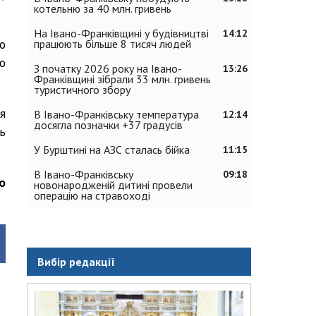
котельню за 40 млн. гривень
На Івано-Франківщині у будівництві
14:12
о
працюють більше 8 тисяч людей
о
З початку 2026 року на Івано-
13:26
Франківщині зібрали 33 млн. гривень
туристичного збору
я
В Івано-Франківську температура
12:14
досягла позначки +37 градусів
ь
У Бурштині на АЗС сталась бійка
11:15
В Івано-Франківську
09:18
о
новонародженій дитині провели
операцію на стравоході
Вибір редакції