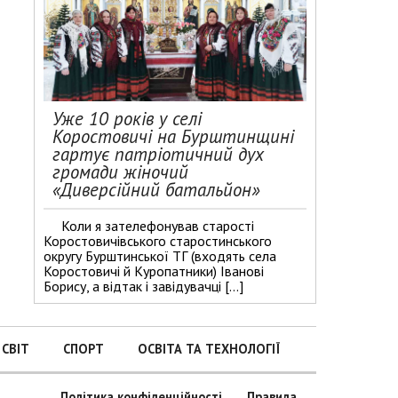
Уже 10 років у селі
Коростовичі на Бурштинщині
гартує патріотичний дух
громади жіночий
«Диверсійний батальйон»
Коли я зателефонував старості
Коростовичівського старостинського
округу Бурштинської ТГ (входять села
Коростовичі й Куропатники) Іванові
Борису, а відтак і завідувачці […]
СВІТ
СПОРТ
ОСВІТА ТА ТЕХНОЛОГІЇ
Політика конфіденційності
Правила