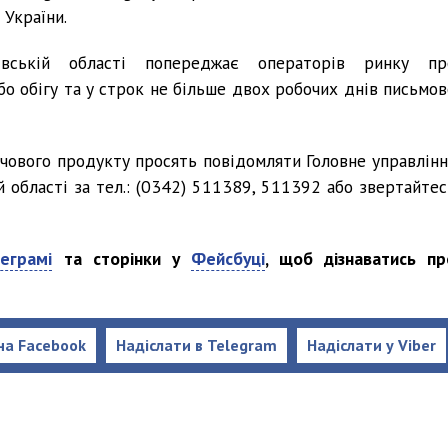
 України.
івській області попереджає операторів ринку пр
або обігу та у строк не більше двох робочих днів письмов
рчового продукту просять повідомляти Головне управлінн
області за тел.: (0342) 511389, 511392 або звертайтес
еграмі
та сторінки у
Фейсбуці
, щоб дізнаватись пр
на Facebook
Надіслати в Telegram
Надіслати у Viber