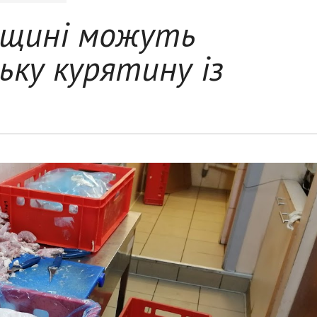
вщині можуть
ьку курятину із