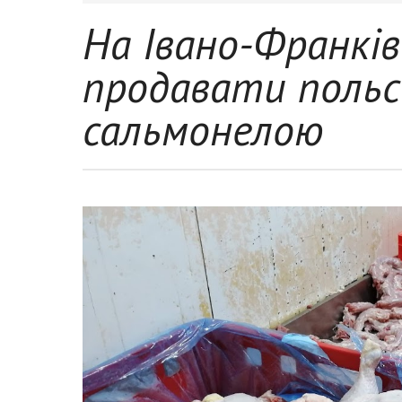
На Івано-Франкі
продавати польс
сальмонелою