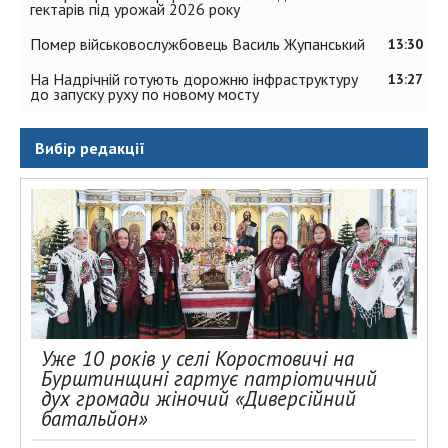
гектарів під урожай 2026 року
Помер військовослужбовець Василь Жупанський
13:30
На Надрічній готують дорожню інфраструктуру
13:27
до запуску руху по новому мосту
Вибір редакції
Уже 10 років у селі Коростовичі на
Бурштинщині гартує патріотичний
дух громади жіночий «Диверсійний
батальйон»