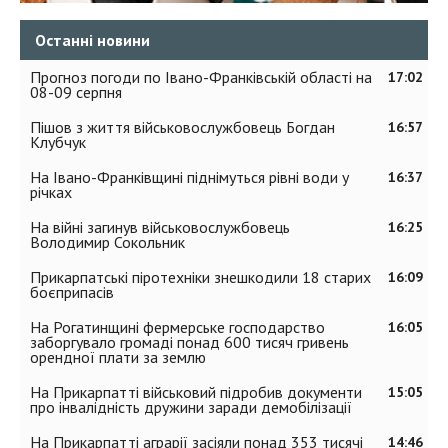
Останні новини
Прогноз погоди по Івано-Франківській області на
17:02
08-09 серпня
Пішов з життя військовослужбовець Богдан
16:57
Клубчук
На Івано-Франківщині піднімуться рівні води у
16:37
річках
На війні загинув військовослужбовець
16:25
Володимир Сокольник
Прикарпатські піротехніки знешкодили 18 старих
16:09
боєприпасів
На Рогатинщині фермерське господарство
16:05
заборгувало громаді понад 600 тисяч гривень
орендної плати за землю
На Прикарпатті військовий підробив документи
15:05
про інвалідність дружини заради демобілізації
На Прикарпатті аграрії засіяли понад 353 тисячі
14:46