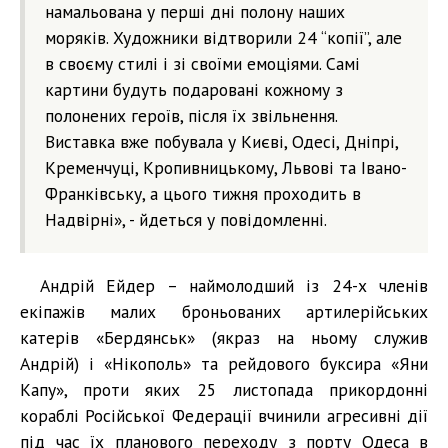
намальована у перші дні полону наших
моряків. Художники відтворили 24 “копії”, але
в своєму стилі і зі своїми емоціями. Самі
картини будуть подаровані кожному з
полонених героїв, після їх звільнення.
Виставка вже побувала у Києві, Одесі, Дніпрі,
Кременчуці, Кропивницькому, Львові та Івано-
Франківську, а цього тижня проходить в
Надвірні», - йдеться у повідомленні.
Андрій Ейдер – наймолодший із 24-х членів
екіпажів малих броньованих артилерійських
катерів «Бердянськ» (якраз на ньому служив
Андрій) і «Нікополь» та рейдового буксира «Яни
Капу», проти яких 25 листопада прикордонні
кораблі Російської Федерації вчинили агресивні дії
під час їх планового переходу з порту Одеса в