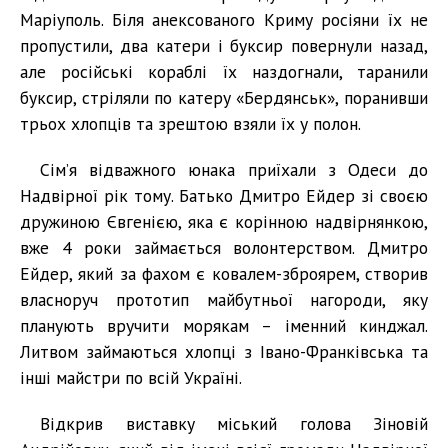
Маріуполь. Біля анексованого Криму росіяни їх не
пропустили, два катери і буксир повернули назад,
але російські кораблі їх наздогнали, таранили
буксир, стріляли по катеру «Бердянськ», поранивши
трьох хлопців та зрештою взяли їх у полон.
Сім’я відважного юнака приїхали з Одеси до
Надвірної рік тому. Батько Дмитро Ейдер зі своєю
дружиною Євгенією, яка є корінною надвірнянкою,
вже 4 роки займається волонтерством. Дмитро
Ейдер, який за фахом є ковалем-зброярем, створив
власноруч прототип майбутньої нагороди, яку
планують вручити морякам – іменний кинджал.
Литвом займаються хлопці з Івано-Франківська та
інші майстри по всій Україні.
Відкрив виставку міський голова Зіновій