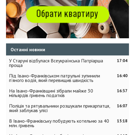
Останні новини
У Старуні відбулася Всеукраїнська Патріарша
17:04
проща
Під Івано-Франківськом патрульні зупинили
16:40
п’яного водія, який перевищив швидкість
На Івано-Франківщині зібрали майже 30
16:37
мільярдів гривень податків
Поліція та рятувальники розшукали прикарпатця,
16:07
який заблукав улісі
В Івано-Франківську побудують котельню за 40
15:18
млн. гривень