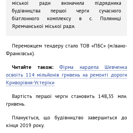
міської ради визначила підрядника
будівництва першої черги сучасного
біатлонного комплексу в с. Поляниці
Яремчанської міської ради.
Переможцем тендеру стало ТОВ «ПБС» (м.Івано-
Франківськ).
Читайте також:
Фірма нардепа Шевченка
освоїть 114 мільйонів гривень на ремонті дороги
Криворівня-Устеріки
Вартість першої черги становить 148,35 млн.
гривень.
Планується, що будівництво завершиться до
кінця 2019 року.