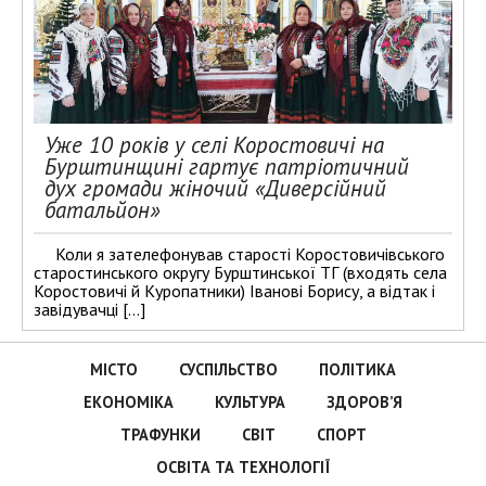
Уже 10 років у селі Коростовичі на
Бурштинщині гартує патріотичний
дух громади жіночий «Диверсійний
батальйон»
Коли я зателефонував старості Коростовичівського
старостинського округу Бурштинської ТГ (входять села
Коростовичі й Куропатники) Іванові Борису, а відтак і
завідувачці […]
МІСТО
СУСПІЛЬСТВО
ПОЛІТИКА
ЕКОНОМІКА
КУЛЬТУРА
ЗДОРОВ’Я
ТРАФУНКИ
СВІТ
СПОРТ
ОСВІТА ТА ТЕХНОЛОГІЇ