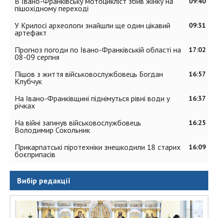
В Івано-Франківську мотоцикліст збив жінку на
09:40
пішохідному переході
У Крилосі археологи знайшли ще один цікавий
09:31
артефакт
Прогноз погоди по Івано-Франківській області на
17:02
08-09 серпня
Пішов з життя військовослужбовець Богдан
16:57
Клубчук
На Івано-Франківщині піднімуться рівні води у
16:37
річках
На війні загинув військовослужбовець
16:25
Володимир Сокольник
Прикарпатські піротехніки знешкодили 18 старих
16:09
боєприпасів
Вибір редакції