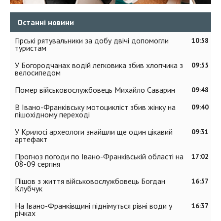
Останні новини
Гірські рятувальники за добу двічі допомогли
10:58
туристам
У Богородчанах водій легковика збив хлопчика з
09:55
велосипедом
Помер військовослужбовець Михайло Саварин
09:48
В Івано-Франківську мотоцикліст збив жінку на
09:40
пішохідному переході
У Крилосі археологи знайшли ще один цікавий
09:31
артефакт
Прогноз погоди по Івано-Франківській області на
17:02
08-09 серпня
Пішов з життя військовослужбовець Богдан
16:57
Клубчук
На Івано-Франківщині піднімуться рівні води у
16:37
річках