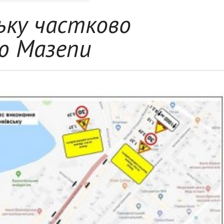
ьку частково
ю Мазепи