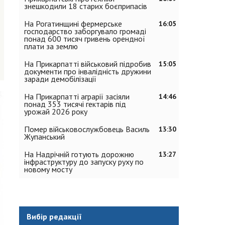
знешкодили 18 старих боєприпасів
На Рогатинщині фермерське
16:05
господарство заборгувало громаді
понад 600 тисяч гривень орендної
плати за землю
На Прикарпатті військовий підробив
15:05
документи про інвалідність дружини
заради демобілізації
На Прикарпатті аграрії засіяли
14:46
понад 353 тисячі гектарів під
урожай 2026 року
Помер військовослужбовець Василь
13:30
Жупанський
На Надрічній готують дорожню
13:27
інфраструктуру до запуску руху по
новому мосту
Вибір редакції