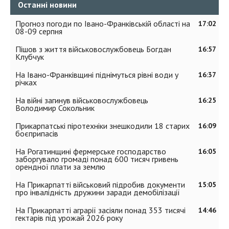
Останні новини
Прогноз погоди по Івано-Франківській області на
17:02
08-09 серпня
Пішов з життя військовослужбовець Богдан
16:57
Клубчук
На Івано-Франківщині піднімуться рівні води у
16:37
річках
На війні загинув військовослужбовець
16:25
Володимир Сокольник
Прикарпатські піротехніки знешкодили 18 старих
16:09
боєприпасів
На Рогатинщині фермерське господарство
16:05
заборгувало громаді понад 600 тисяч гривень
орендної плати за землю
На Прикарпатті військовий підробив документи
15:05
про інвалідність дружини заради демобілізації
На Прикарпатті аграрії засіяли понад 353 тисячі
14:46
гектарів під урожай 2026 року