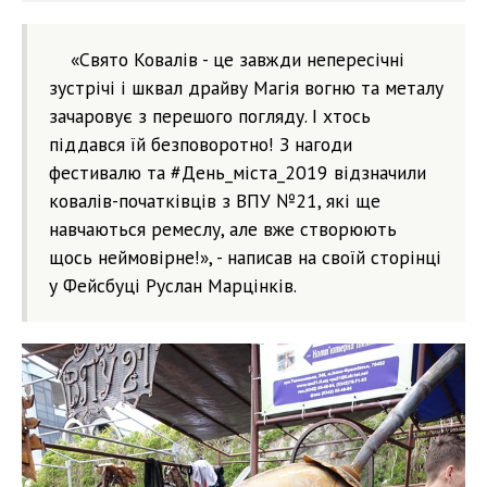
«Свято Ковалів - це завжди непересічні
зустрічі і шквал драйву Магія вогню та металу
зачаровує з перешого погляду. І хтось
піддався їй безповоротно! З нагоди
фестивалю та #День_міста_2019 відзначили
ковалів-початківців з ВПУ №21, які ще
навчаються ремеслу, але вже створюють
щось неймовірне!», - написав на своїй сторінці
у Фейсбуці Руслан Марцінків.