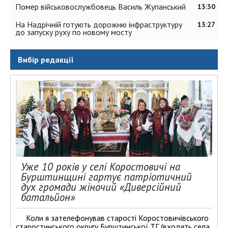
Помер військовослужбовець Василь Жупанський
13:30
На Надрічній готують дорожню інфраструктуру
13:27
до запуску руху по новому мосту
Вибір редакції
Уже 10 років у селі Коростовичі на
Бурштинщині гартує патріотичний
дух громади жіночий «Диверсійний
батальйон»
Коли я зателефонував старості Коростовичівського
старостинського округу Бурштинської ТГ (входять села