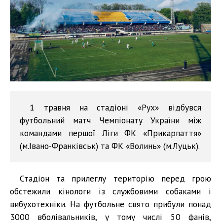
1 травня на стадіоні «Рух» відбувся
футбольний матч Чемпіонату України між
командами першої Ліги ФК «Прикарпаття»
(м.Івано-Франківськ) та ФК «Волинь» (м.Луцьк).
Стадіон та прилеглу територію перед грою
обстежили кінологи із службовими собаками і
вибухотехніки. На футбольне свято прибули понад
3000 вболівальників, у тому числі 50 фанів,