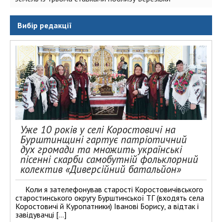
Вибір редакції
Уже 10 років у селі Коростовичі на
Бурштинщині гартує патріотичний
дух громади та множить українські
пісенні скарби самобутній фольклорний
колектив «Диверсійний батальйон»
Коли я зателефонував старості Коростовичівського
старостинського округу Бурштинської ТГ (входять села
Коростовичі й Куропатники) Іванові Борису, а відтак і
завідувачці […]