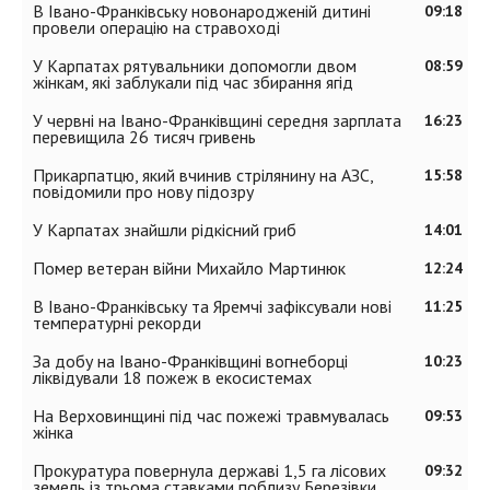
В Івано-Франківську новонародженій дитині
09:18
провели операцію на стравоході
У Карпатах рятувальники допомогли двом
08:59
жінкам, які заблукали під час збирання ягід
У червні на Івано-Франківщині середня зарплата
16:23
перевищила 26 тисяч гривень
Прикарпатцю, який вчинив стрілянину на АЗС,
15:58
повідомили про нову підозру
У Карпатах знайшли рідкісний гриб
14:01
Помер ветеран війни Михайло Мартинюк
12:24
В Івано-Франківську та Яремчі зафіксували нові
11:25
температурні рекорди
За добу на Івано-Франківщині вогнеборці
10:23
ліквідували 18 пожеж в екосистемах
На Верховинщині під час пожежі травмувалась
09:53
жінка
Прокуратура повернула державі 1,5 га лісових
09:32
земель із трьома ставками поблизу Березівки