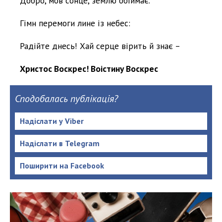
Добро, мов сонце, землю обіймає.
Гімн перемоги лине із небес:
Радійте днесь! Хай серце вірить й знає –
Христос Воскрес! Воістину Воскрес
Сподобалась публікація?
Надіслати у Viber
Надіслати в Telegram
Поширити на Facebook