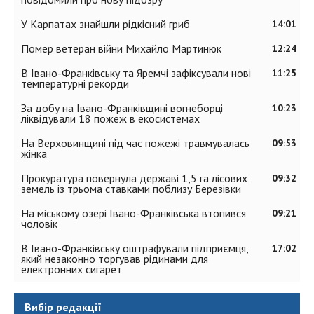
У Карпатах знайшли рідкісний гриб
14:01
Помер ветеран війни Михайло Мартинюк
12:24
В Івано-Франківську та Яремчі зафіксували нові
11:25
температурні рекорди
За добу на Івано-Франківщині вогнеборці
10:23
ліквідували 18 пожеж в екосистемах
На Верховинщині під час пожежі травмувалась
09:53
жінка
Прокуратура повернула державі 1,5 га лісових
09:32
земель із трьома ставками поблизу Березівки
На міському озері Івано-Франківська втопився
09:21
чоловік
В Івано-Франківську оштрафували підприємця,
17:02
який незаконно торгував рідинами для
електронних сигарет
Вибір редакції