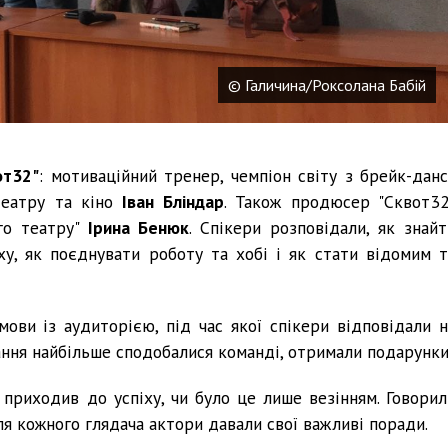
© Галичина/Роксолана Бабій
от32"
: мотиваційний тренер, чемпіон світу з брейк-данс
театру та кіно
Іван Бліндар
. Також продюсер "Сквот32
го театру"
Ірина Бенюк
. Спікери розповідали, як знайт
ху, як поєднувати роботу та хобі і як стати відомим т
мови із аудиторією, під час якої спікери відповідали н
тання найбільше сподобалися команді, отримали подарунки
 приходив до успіху, чи було це лише везінням. Говорил
ля кожного глядача актори давали свої важливі поради.