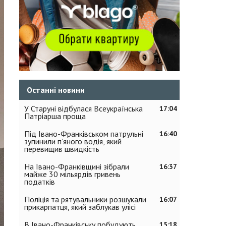
Останні новини
У Старуні відбулася Всеукраїнська
17:04
Патріарша проща
Під Івано-Франківськом патрульні
16:40
зупинили п’яного водія, який
перевищив швидкість
На Івано-Франківщині зібрали
16:37
майже 30 мільярдів гривень
податків
Поліція та рятувальники розшукали
16:07
прикарпатця, який заблукав улісі
В Івано-Франківську побудують
15:18