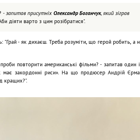
?
- запитав присутніх
Олександр Боганчук
, який зіграв
Аби діяти варто з цим розібратися".
: "Грай - як дихаєш. Треба розуміти, що герой робить, а 
спроби повторити американські фільми? - запитав один і
ож має закордонні риси». На що продюсер Андрій Єрма
д кращих?".