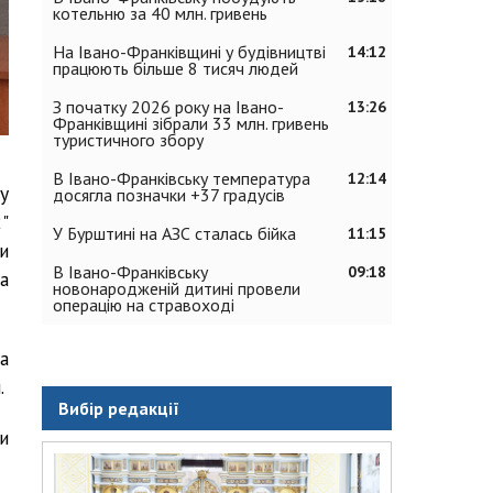
котельню за 40 млн. гривень
На Івано-Франківщині у будівництві
14:12
працюють більше 8 тисяч людей
З початку 2026 року на Івано-
13:26
Франківщині зібрали 33 млн. гривень
туристичного збору
В Івано-Франківську температура
12:14
у
досягла позначки +37 градусів
"
У Бурштині на АЗС сталась бійка
11:15
и
В Івано-Франківську
09:18
а
новонародженій дитині провели
операцію на стравоході
а
.
Вибір редакції
и