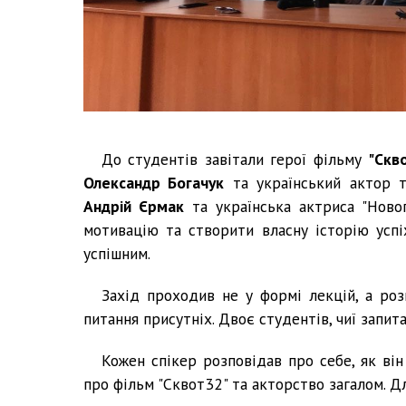
До студентів завітали герої фільму
"Скв
Олександр Богачук
та український актор 
Андрій Єрмак
та українська актриса "Ново
мотивацію та створити власну історію успі
успішним.
Захід проходив не у формі лекцій, а роз
питання присутніх. Двоє студентів, чиї запи
Кожен спікер розповідав про себе, як він
про фільм "Сквот32" та акторство загалом. Д