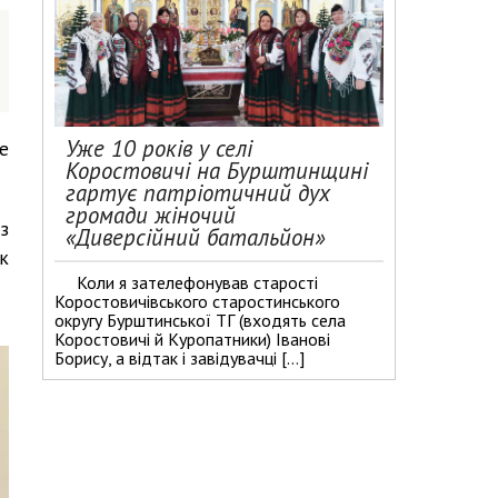
Уже 10 років у селі
не
Коростовичі на Бурштинщині
гартує патріотичний дух
громади жіночий
з
«Диверсійний батальйон»
к
Коли я зателефонував старості
Коростовичівського старостинського
округу Бурштинської ТГ (входять села
Коростовичі й Куропатники) Іванові
Борису, а відтак і завідувачці […]