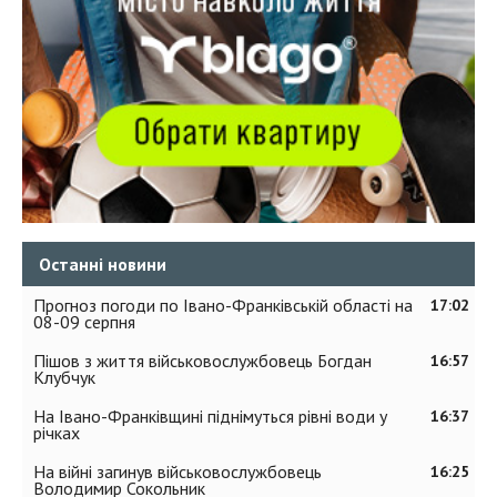
Останні новини
Прогноз погоди по Івано-Франківській області на
17:02
08-09 серпня
Пішов з життя військовослужбовець Богдан
16:57
Клубчук
На Івано-Франківщині піднімуться рівні води у
16:37
річках
На війні загинув військовослужбовець
16:25
Володимир Сокольник