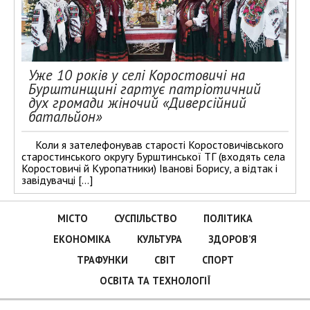
Уже 10 років у селі Коростовичі на
Бурштинщині гартує патріотичний
дух громади жіночий «Диверсійний
батальйон»
Коли я зателефонував старості Коростовичівського
старостинського округу Бурштинської ТГ (входять села
Коростовичі й Куропатники) Іванові Борису, а відтак і
завідувачці […]
МІСТО
СУСПІЛЬСТВО
ПОЛІТИКА
ЕКОНОМІКА
КУЛЬТУРА
ЗДОРОВ’Я
ТРАФУНКИ
СВІТ
СПОРТ
ОСВІТА ТА ТЕХНОЛОГІЇ