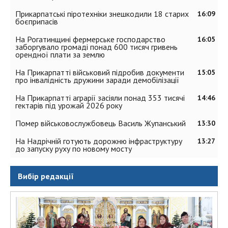
Прикарпатські піротехніки знешкодили 18 старих
16:09
боєприпасів
На Рогатинщині фермерське господарство
16:05
заборгувало громаді понад 600 тисяч гривень
орендної плати за землю
На Прикарпатті військовий підробив документи
15:05
про інвалідність дружини заради демобілізації
На Прикарпатті аграрії засіяли понад 353 тисячі
14:46
гектарів під урожай 2026 року
Помер військовослужбовець Василь Жупанський
13:30
На Надрічній готують дорожню інфраструктуру
13:27
до запуску руху по новому мосту
Вибір редакції