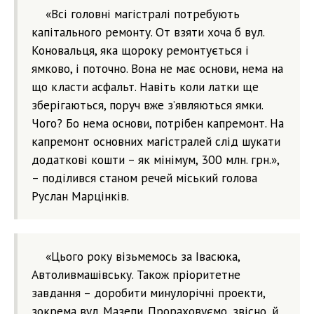
«Всі головні магістралі потребують
капітального ремонту. От взяти хоча б вул.
Коновальця, яка щороку ремонтується і
ямково, і поточно. Вона не має основи, нема на
що класти асфальт. Навіть коли латки ще
зберігаються, поруч вже з’являються ямки.
Чого? Бо нема основи, потрібен капремонт. На
капремонт основних магістралей слід шукати
додаткові кошти – як мінімум, 300 млн. грн.»,
– поділився станом речей міський голова
Руслан Марцінків.
«Цього року візьмемось за Івасюка,
Автоливмашівську. Також пріоритетне
завдання – доробити минулорічні проекти,
зокрема вул. Мазепи. Прораховуємо, звісно, й