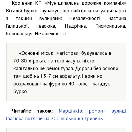
Керівник КП «Муніципальна дорожня компанія»
Віталій Бурко зауважує, що найгірша ситуація зараз
з такими вулицями: Незалежності, частина
Галицької, Івасюка, Надрічна, Тисменицька,
Коновальця, Незалежності.
«Основні міські магістралі будувались в
70-80-х роках і з того часу їх ніхто
капітально не ремонтував. Дороги без основи:
там щебінь і 5-7 см асфальту. І вони не
розраховані на фури по 40 тон», – нагадує
Бурко.
Читайте також:
Марцінків: ремонт вулиці
Івасюка потягне на 200 мільйонів гривень