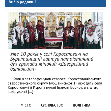
Вибір редакції
Уже 10 років у селі Коростовичі на
Бурштинщині гартує патріотичний
дух громади жіночий «Диверсійний
батальйон»
Коли я зателефонував старості Коростовичівського
старостинського округу Бурштинської ТГ (входять села
Коростовичі й Куропатники) Іванові Борису, а відтак і
завідувачці […]
МІСТО
СУСПІЛЬСТВО
ПОЛІТИКА