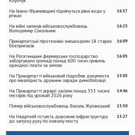
Клубчук
На Івано-Франківщині піднімуться рівні води у
16:37
річках
На війні загинув військовослужбовець
16:25
Володимир Сокольник
Прикарпатські піротехніки знешкодили 18 старих
16:09
боєприпасів
На Рогатинщині фермерське господарство
16:05
заборгувало громаді понад 600 тисяч гривень
орендної плати за землю
На Прикарпатті військовий підробив документи
15:05
про інвалідність дружини заради демобілізації
На Прикарпатті аграрії засіяли понад 353 тисячі
14:46
гектарів під урожай 2026 року
Помер військовослужбовець Василь Жупанський
13:30
На Надрічній готують дорожню інфраструктуру
13:27
до запуску руху по новому мосту