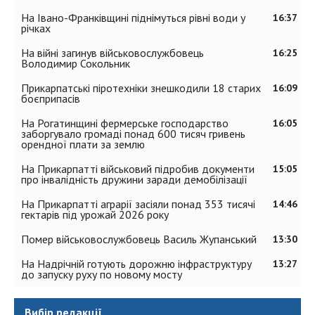
На Івано-Франківщині піднімуться рівні води у
16:37
річках
На війні загинув військовослужбовець
16:25
Володимир Сокольник
Прикарпатські піротехніки знешкодили 18 старих
16:09
боєприпасів
На Рогатинщині фермерське господарство
16:05
заборгувало громаді понад 600 тисяч гривень
орендної плати за землю
На Прикарпатті військовий підробив документи
15:05
про інвалідність дружини заради демобілізації
На Прикарпатті аграрії засіяли понад 353 тисячі
14:46
гектарів під урожай 2026 року
Помер військовослужбовець Василь Жупанський
13:30
На Надрічній готують дорожню інфраструктуру
13:27
до запуску руху по новому мосту
Вибір редакції