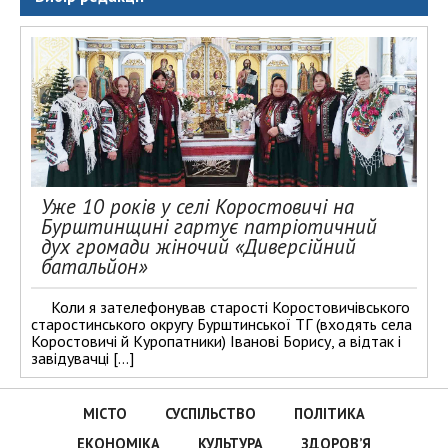
Уже 10 років у селі Коростовичі на
Бурштинщині гартує патріотичний
дух громади жіночий «Диверсійний
батальйон»
Коли я зателефонував старості Коростовичівського
старостинського округу Бурштинської ТГ (входять села
Коростовичі й Куропатники) Іванові Борису, а відтак і
завідувачці […]
МІСТО
СУСПІЛЬСТВО
ПОЛІТИКА
ЕКОНОМІКА
КУЛЬТУРА
ЗДОРОВ’Я