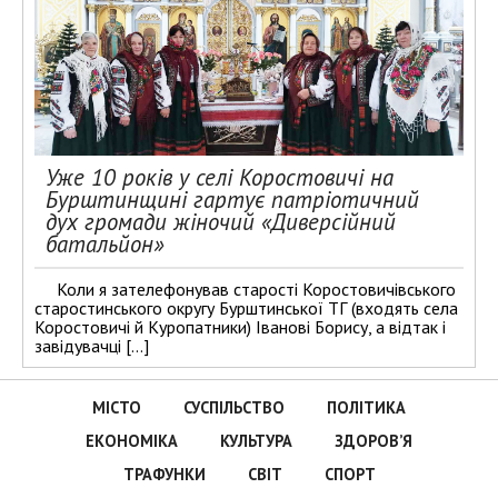
Уже 10 років у селі Коростовичі на
Бурштинщині гартує патріотичний
дух громади жіночий «Диверсійний
батальйон»
Коли я зателефонував старості Коростовичівського
старостинського округу Бурштинської ТГ (входять села
Коростовичі й Куропатники) Іванові Борису, а відтак і
завідувачці […]
МІСТО
СУСПІЛЬСТВО
ПОЛІТИКА
ЕКОНОМІКА
КУЛЬТУРА
ЗДОРОВ’Я
ТРАФУНКИ
СВІТ
СПОРТ