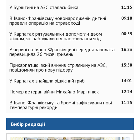
У Бурштині на АЗС сталась бійка
11:15
В Івано-Франківську новонародженій дитині
09:18
провели операцію на стравоході
У Карпатах рятувальники допомогли двом
08:59
жінкам, які заблукали під час збирання ягід
У червні на Івано-Франківщині середня зарплата
16:23
перевищила 26 тисяч гривень
Прикарпатцю, який вчинив стрілянину на АЗС,
15:58
повідомили про нову підозру
У Карпатах знайшли рідкісний гриб
14:01
Помер ветеран війни Михайло Мартинюк
12:24
В Івано-Франківську та Яремчі зафіксували нові
11:25
температурні рекорди
Вибір редакції