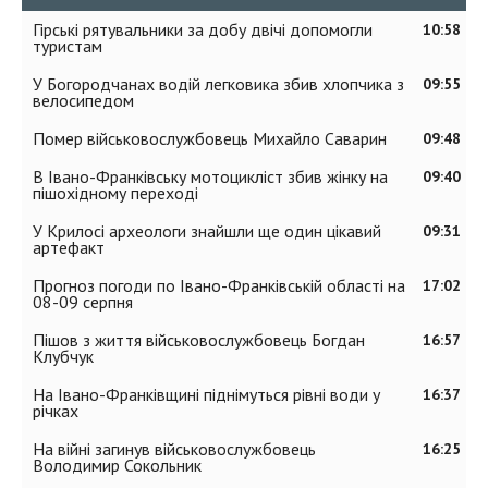
Гірські рятувальники за добу двічі допомогли
10:58
туристам
У Богородчанах водій легковика збив хлопчика з
09:55
велосипедом
Помер військовослужбовець Михайло Саварин
09:48
В Івано-Франківську мотоцикліст збив жінку на
09:40
пішохідному переході
У Крилосі археологи знайшли ще один цікавий
09:31
артефакт
Прогноз погоди по Івано-Франківській області на
17:02
08-09 серпня
Пішов з життя військовослужбовець Богдан
16:57
Клубчук
На Івано-Франківщині піднімуться рівні води у
16:37
річках
На війні загинув військовослужбовець
16:25
Володимир Сокольник