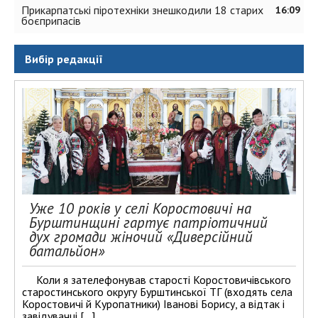
Прикарпатські піротехніки знешкодили 18 старих
16:09
боєприпасів
Вибір редакції
Уже 10 років у селі Коростовичі на
Бурштинщині гартує патріотичний
дух громади жіночий «Диверсійний
батальйон»
Коли я зателефонував старості Коростовичівського
старостинського округу Бурштинської ТГ (входять села
Коростовичі й Куропатники) Іванові Борису, а відтак і
завідувачці […]