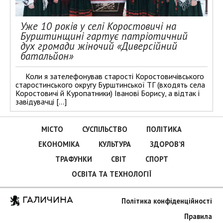
Уже 10 років у селі Коростовичі на
Бурштинщині гартує патріотичний
дух громади жіночий «Диверсійний
батальйон»
Коли я зателефонував старості Коростовичівського
старостинського округу Бурштинської ТГ (входять села
Коростовичі й Куропатники) Іванові Борису, а відтак і
завідувачці […]
МІСТО
СУСПІЛЬСТВО
ПОЛІТИКА
ЕКОНОМІКА
КУЛЬТУРА
ЗДОРОВ’Я
ТРАФУНКИ
СВІТ
СПОРТ
ОСВІТА ТА ТЕХНОЛОГІЇ
ГАЛИЧИНА
Політика конфіденційності
Правила