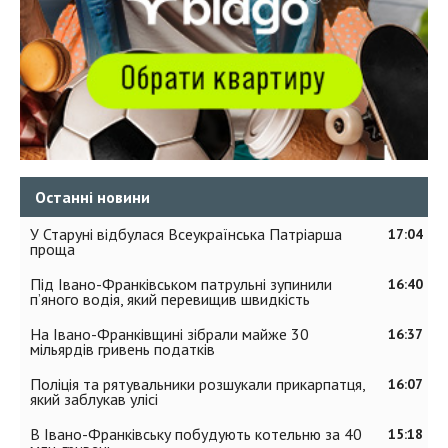
Останні новини
У Старуні відбулася Всеукраїнська Патріарша
17:04
проща
Під Івано-Франківськом патрульні зупинили
16:40
п’яного водія, який перевищив швидкість
На Івано-Франківщині зібрали майже 30
16:37
мільярдів гривень податків
Поліція та рятувальники розшукали прикарпатця,
16:07
який заблукав улісі
В Івано-Франківську побудують котельню за 40
15:18