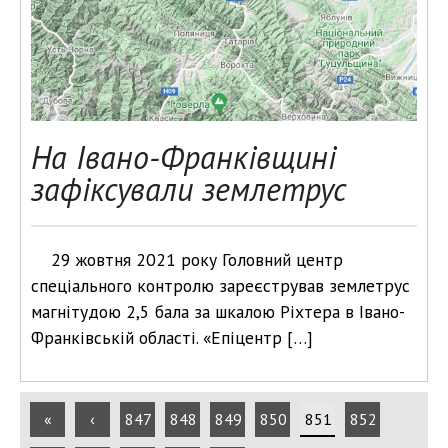
На Івано-Франківщині
зафіксували землетрус
29 жовтня 2021 року Головний центр
спеціального контролю зареєстрував землетрус
магнітудою 2,5 бала за шкалою Ріхтера в Івано-
Франківській області. «Епіцентр […]
«
‹
847
848
849
850
851
852