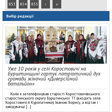
853
854
855
›
»
Вибір редакції
Уже 10 років у селі Коростовичі на
Бурштинщині гартує патріотичний дух
громади жіночий «Диверсійний
батальйон»
Коли я зателефонував старості Коростовичівського
старостинського округу Бурштинської ТГ (входять села
Коростовичі й Куропатники) Іванові Борису, а відтак і
завідувачці […]