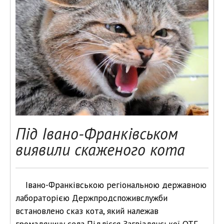
Під Івано-Франківськом
виявили скаженого кота
Івано-Франківською регіональною державною
лабораторією Держпродспоживслужби
встановлено сказ кота, який належав
громадянину села Підлісся Загвіздянської ОТГ