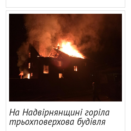
На Надвірнянщині горіла
трьохповерхова будівля