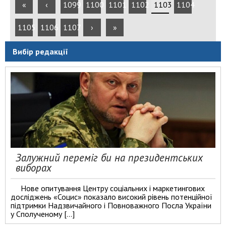
«
‹
1099
1100
1101
1102
1103
1104
1105
1106
1107
›
»
Вибір редакції
Залужний переміг би на президентських
виборах
Нове опитування Центру соціальних і маркетингових
досліджень «Социс» показало високий рівень потенційної
підтримки Надзвичайного і Повноважного Посла України
у Сполученому […]