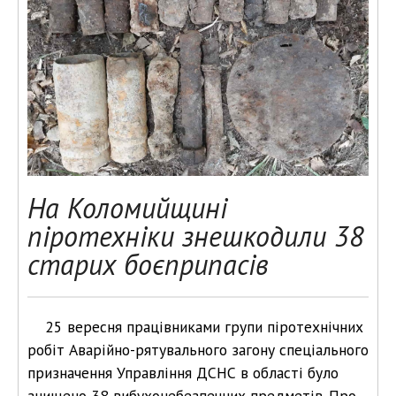
На Коломийщині
піротехніки знешкодили 38
старих боєприпасів
25 вересня працівниками групи піротехнічних
робіт Аварійно-рятувального загону спеціального
призначення Управління ДСНС в області було
знищено 38 вибухонебезпечних предметів. Про