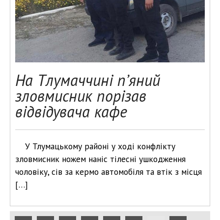
На Тлумаччині п’яний
зловмисник порізав
відвідувача кафе
У Тлумацькому районі у ході конфлікту
зловмисник ножем наніс тілесні ушкодження
чоловіку, сів за кермо автомобіля та втік з місця
[…]