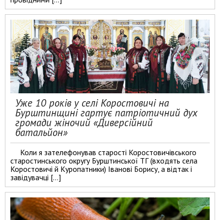
Уже 10 років у селі Коростовичі на
Бурштинщині гартує патріотичний дух
громади жіночий «Диверсійний
батальйон»
Коли я зателефонував старості Коростовичівського
старостинського округу Бурштинської ТГ (входять села
Коростовичі й Куропатники) Іванові Борису, а відтак і
завідувачці […]