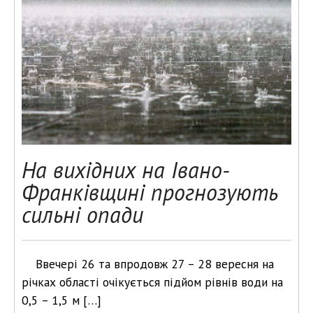
На вихідних на Івано-
Франківщині прогнозують
сильні опади
Ввечерi 26 та впродовж 27 – 28 вересня на
рiчках області очiкується пiдйом рiвнiв води на
0,5 – 1,5 м […]