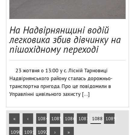
На Надвірнянщині водій
легковика збив дівчинку на
пішохідному переході
23 жотвня о 13:00 у с. Лісній Тарновиці
Надвірнянського району сталась дорожньо-
транспортна пригода. Про це повідомили в
Управлінні цивільного захисту […]
«
‹
1084
1085
1086
1087
1088
1089
1090
1091
1092
›
»