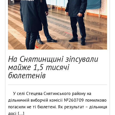
На Снятинщині зіпсували
майже 1,5 тисячі
бюлетенів
У селі Стецева Снятинського району на
дільничній виборчій комісії №260709 помилково
погасили не ті бюлетені. Як результат – дільниця
досі […]