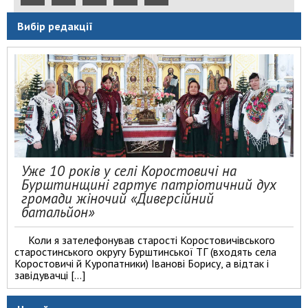
Вибір редакції
Уже 10 років у селі Коростовичі на
Бурштинщині гартує патріотичний дух
громади жіночий «Диверсійний
батальйон»
Коли я зателефонував старості Коростовичівського
старостинського округу Бурштинської ТГ (входять села
Коростовичі й Куропатники) Іванові Борису, а відтак і
завідувачці […]