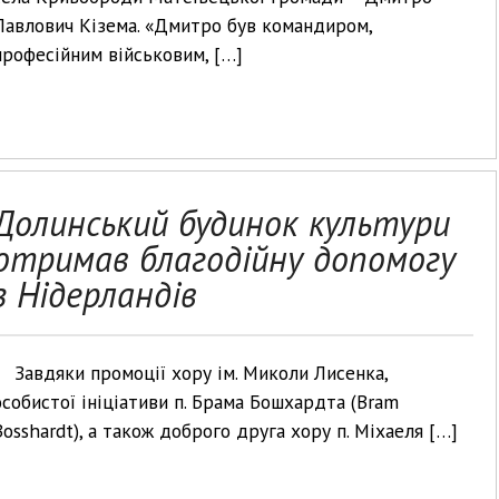
Павлович Кізема. «Дмитро був командиром,
професійним військовим, […]
Долинський будинок культури
отримав благодійну допомогу
з Нідерландів
Завдяки промоції хору ім. Миколи Лисенка,
особистої ініціативи п. Брама Бошхардта (Bram
Bosshardt), а також доброго друга хору п. Міхаеля […]