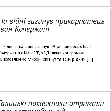
На війні загинув прикарпатець
Іван Кочержат
7 липня на війні загинув 49-річний боєць Іван
Кочержат з с.Малої Тур’ї Долинської громади .
«Висловлюємо глибокі співчуття всім рідним […]
Галицькі пожежники отримали