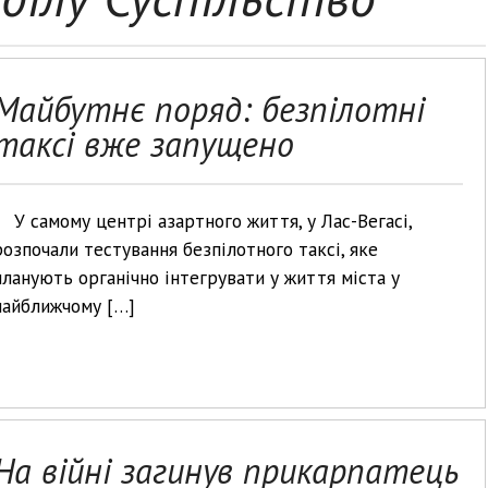
Майбутнє поряд: безпілотні
таксі вже запущено
У самому центрі азартного життя, у Лас-Вегасі,
розпочали тестування безпілотного таксі, яке
планують органічно інтегрувати у життя міста у
найближчому […]
На війні загинув прикарпатець