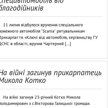
спецавтомобіль від
благодійників
11 липня відбулося вручення спеціального
пожежного автомобіля “Scania” рятувальникам
Прикарпаття. «Ключі від автомобіля, керівництву ГУ
ДСНС в області, вручив Чартерний […]
На війні загинув прикарпатець
Микола Котко
На війні загинув 23-річний Котко Микола
Володимирович з с.Вікторова Галицької громади.