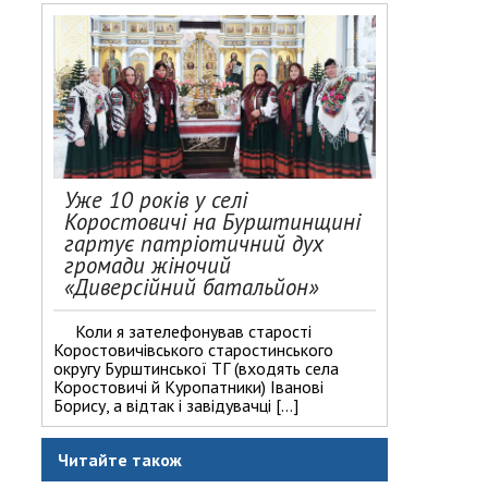
Уже 10 років у селі
Коростовичі на Бурштинщині
гартує патріотичний дух
громади жіночий
«Диверсійний батальйон»
Коли я зателефонував старості
Коростовичівського старостинського
округу Бурштинської ТГ (входять села
Коростовичі й Куропатники) Іванові
Борису, а відтак і завідувачці […]
Читайте також