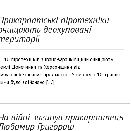
Прикарпатські піротехніки
очищають деокуповані
території
10 піротехніків з Івано-Франківщини очищають
землі Донеччини та Херсонщини від
вибухонебезпечних предметів. «У період з 10 травня
ними було здійснено […]
На війні загинув прикарпатець
Любомир Григораш