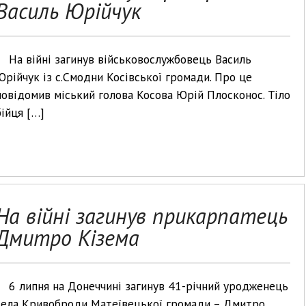
Василь Юрійчук
На війні загинув військовослужбовець Василь
Юрійчук із с.Смодни Косівської громади. Про це
повідомив міський голова Косова Юрій Плосконос. Тіло
бійця […]
На війні загинув прикарпатець
Дмитро Кізема
6 липня на Донеччині загинув 41-річний уродженець
села Кривоброди Матеївецької громади – Дмитро